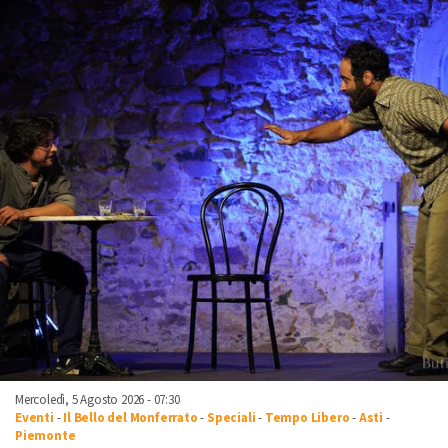
Mercoledì, 5 Agosto 2026 - 07:30
Eventi
-
Il Bello del Monferrato
-
Speciali
-
Tempo Libero
-
Asti
-
Piemonte