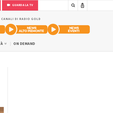
GUARDA LA TV
I CANALI DI RADIO GOLD
TÀ
ON DEMAND