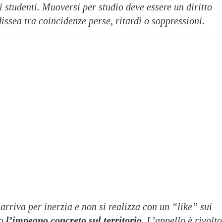
i studenti. Muoversi per studio deve essere un diritto
issea tra coincidenze perse, ritardi o soppressioni.
rriva per inerzia e non si realizza con un “like” sui
so
l’impegno concreto sul territorio.
L’appello è rivolto