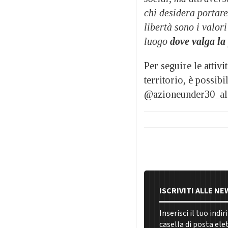
chi desidera portare
libertà sono i valor
luogo
dove valga la
Per seguire le attiv
territorio, è possib
@azioneunder30_ale
ISCRIVITI ALLE N
Inserisci il tuo indi
casella di posta ele