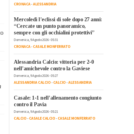
CRONACA
-
ALESSANDRIA
Mercoledì l’eclissi di sole dopo 27 anni:
“Cercate un punto panoramico,
to
sempre con gli occhialini protettivi”
Domenica, 9 Agosto 2026 - 05:31
CRONACA
-
CASALE MONFERRATO
Alessandria Calcio: vittoria per 2-0
nell’amichevole contro la Gaviese
Domenica, 9 Agosto 2026 - 05:27
ALESSANDRIA CALCIO
-
CALCIO
-
ALESSANDRIA
n
Casale: 1-1 nell’allenamento congiunto
contro il Pavia
Domenica, 9 Agosto 2026 - 05:21
CALCIO
-
CASALE CALCIO
-
CASALE MONFERRATO