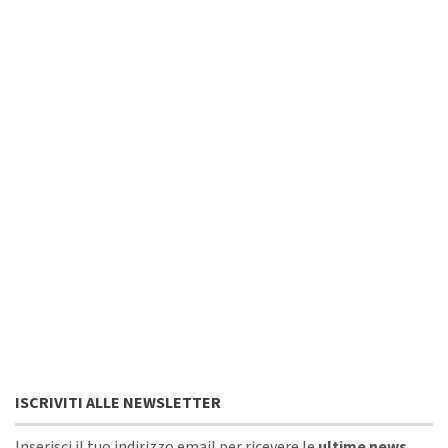
ISCRIVITI ALLE NEWSLETTER
Inserisci il tuo indirizzo email per ricevere le
ultime news