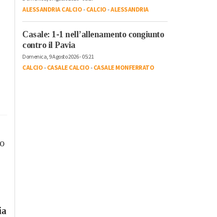
ALESSANDRIA CALCIO
-
CALCIO
-
ALESSANDRIA
Casale: 1-1 nell’allenamento congiunto
contro il Pavia
Domenica, 9 Agosto 2026 - 05:21
CALCIO
-
CASALE CALCIO
-
CASALE MONFERRATO
to
,
ia