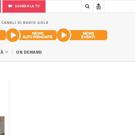
GUARDA LA TV
I CANALI DI RADIO GOLD
TÀ
ON DEMAND