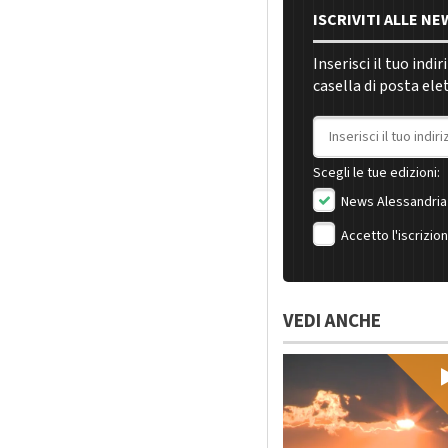
ISCRIVITI ALLE N
Inserisci il tuo indi
casella di posta ele
Indirizzo email
Scegli le tue edizioni:
News Alessandria
Accetto l'iscrizio
VEDI ANCHE