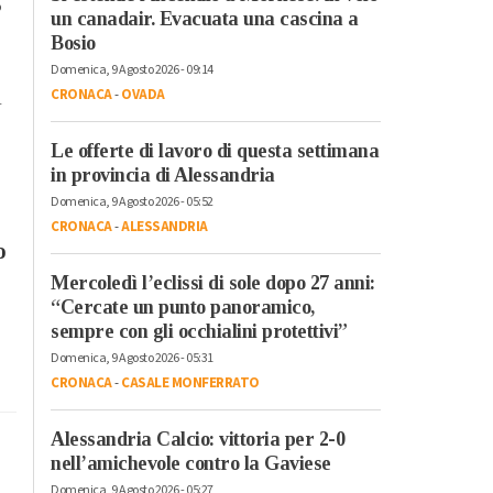
5
un canadair. Evacuata una cascina a
Bosio
Domenica, 9 Agosto 2026 - 09:14
i
CRONACA
-
OVADA
Le offerte di lavoro di questa settimana
in provincia di Alessandria
Domenica, 9 Agosto 2026 - 05:52
CRONACA
-
ALESSANDRIA
o
Mercoledì l’eclissi di sole dopo 27 anni:
“Cercate un punto panoramico,
sempre con gli occhialini protettivi”
Domenica, 9 Agosto 2026 - 05:31
CRONACA
-
CASALE MONFERRATO
Alessandria Calcio: vittoria per 2-0
nell’amichevole contro la Gaviese
Domenica, 9 Agosto 2026 - 05:27