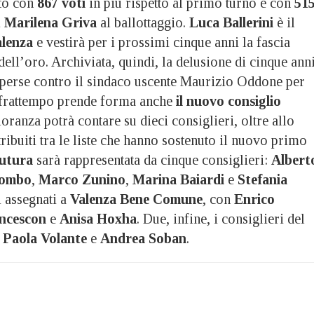
to con
867 voti
in più rispetto al primo turno e con
51
i
Marilena Griva
al ballottaggio.
Luca Ballerini
è il
lenza
e vestirà per i prossimi cinque anni la fascia
 dell’oro. Archiviata, quindi, la delusione di cinque ann
perse contro il sindaco uscente Maurizio Oddone per
 frattempo prende forma anche
il nuovo consiglio
oranza potrà contare su dieci consiglieri, oltre allo
tribuiti tra le liste che hanno sostenuto il nuovo primo
utura
sarà rappresentata da cinque consiglieri:
Albert
lombo
,
Marco Zunino
,
Marina Baiardi
e
Stefania
i assegnati a
Valenza Bene Comune
, con
Enrico
ncescon
e
Anisa Hoxha
. Due, infine, i consiglieri del
:
Paola Volante
e
Andrea Soban
.