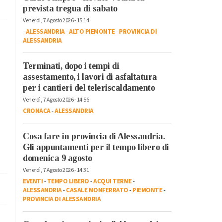
prevista tregua di sabato
Venerdì, 7 Agosto 2026 - 15:14
-
ALESSANDRIA
-
ALTO PIEMONTE
-
PROVINCIA DI
ALESSANDRIA
Terminati, dopo i tempi di
assestamento, i lavori di asfaltatura
per i cantieri del teleriscaldamento
Venerdì, 7 Agosto 2026 - 14:56
CRONACA
-
ALESSANDRIA
Cosa fare in provincia di Alessandria.
Gli appuntamenti per il tempo libero di
domenica 9 agosto
Venerdì, 7 Agosto 2026 - 14:31
EVENTI
-
TEMPO LIBERO
-
ACQUI TERME
-
ALESSANDRIA
-
CASALE MONFERRATO
-
PIEMONTE
-
PROVINCIA DI ALESSANDRIA