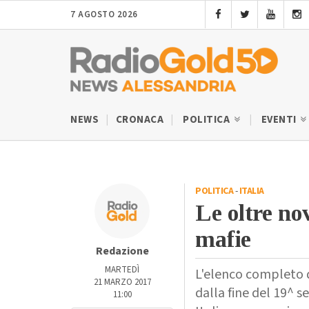
7 AGOSTO 2026
NEWS
CRONACA
POLITICA
EVENTI
POLITICA
-
ITALIA
Le oltre no
mafie
Redazione
MARTEDÌ
L'elenco completo di
21 MARZO 2017
dalla fine del 19^ se
11:00