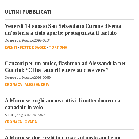
ULTIMI PUBBLICATI
Venerdì 14 agosto San Sebastiano Curone diventa
un’osteria a cielo aperto: protagonista il tartufo
Domenica, 9 Agosto 2026 - 02:34
EVENTI
-
FESTE E SAGRE
-
TORTONA
Canzoni per un amico, flashmob ad Alessandria per
Guccini: “Ci ha fatto riflettere su cose vere”
Domenica, 9 Agosto 2026 - 00:59
CRONACA
-
ALESSANDRIA
A Mornese roghi ancora attivi di notte: domenica
canadair in volo
Sabato, 8 Agosto 2026 - 23:28
CRONACA
-
OVADA
A Mornese due roghi in corso: sul posto anche un