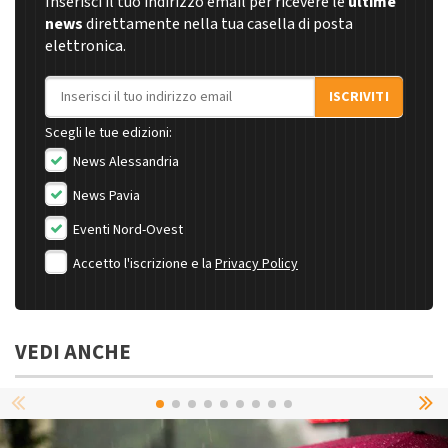
Inserisci il tuo indirizzo email per ricevere le
ultime
news
direttamente nella tua casella di posta
elettronica.
Indirizzo email
ISCRIVITI
Scegli le tue edizioni:
News Alessandria
News Pavia
Eventi Nord-Ovest
Accetto l'iscrizione e la
Privacy Policy
VEDI ANCHE