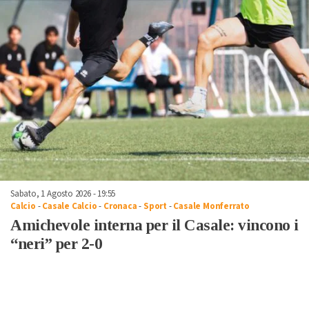
Sabato, 1 Agosto 2026 - 19:55
Calcio
-
Casale Calcio
-
Cronaca
-
Sport
-
Casale Monferrato
Amichevole interna per il Casale: vincono i
“neri” per 2-0