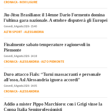
CRONACA
-
NOVI LIGURE
Jiu-Jitsu Brasiliano: il 14enne Dario Formento domina
l’ultima gara nazionale. A ottobre disputerà gli Europei
Giovedì, 6 Agosto 2026 - 15:40
ALTRI SPORT
-
ALESSANDRIA
Finalmente sabato temperature ragionevoli in
Piemonte
Giovedì, 6 Agosto 2026 - 14:18
CRONACA
-
ALESSANDRIA
-
ALTO PIEMONTE
Duro attacco Fials: “Turni massacranti e personale
all’osso, Asl Alessandria ignora accordi”
Giovedì, 6 Agosto 2026 - 14:05
CRONACA
-
ALESSANDRIA
Addio a mister Pippo Marchioro: con i Grigi vinse la
Coppa Italia Semiprofessionisti