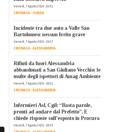
Venerdì, 7 Agosto 2026 - 20:01
CRONACA
-
OVADA
Incidente tra due auto a Valle San
Bartolomeo: nessun ferito grave
Venerdì, 7 Agosto 2026 - 19:27
CRONACA
-
ALESSANDRIA
Rifiuti da fuori Alessandria
abbandonati a San Giuliano Vecchio: le
multe degli ispettori di Amag Ambiente
Venerdì, 7 Agosto 2026 - 18:51
CRONACA
-
ALESSANDRIA
Infermieri Asl, Cgil: “Basta parole,
pronti ad andare dal Prefetto”. E
chiede risposte sull’esposto in Procura
Venerdì, 7 Agosto 2026 - 18:35
CRONACA
-
ALESSANDRIA