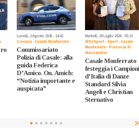
Lunedì, 3 Agosto 2026 - 14:42
Martedì, 28 Luglio 2026 - 05:15
o
Cronaca
-
Casale Monferrato
Altri Sport
-
Sport
-
Casale
Monferrato
-
Provincia di
tro
Commissariato
Alessandria
Polizia di Casale: alla
Casale Monferrato
guida Federica
festeggia i Campion
D’Amico. On. Amich:
d’Italia di Danze
“Notizia importante e
Standard Silvia
auspicata”
Angeli e Christian
Sternativo