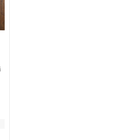
Venerdì, 7 Agosto 2026 - 06:44
Lunedì, 27 Luglio 2026 - 14:09
Cronaca
-
Casale Monferrato
Cronaca
-
Casale Monferrato
-
Provincia di Alessandria
Incendio in capanno
Attiva la nuova
con bombole e
illuminazione della
carburante:
i
passerella pedonale
Carabinieri salvano
di Porta Milano a
anziana e
Casale Monferrato
scongiurano tragedia