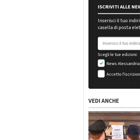
ISCRIVITI ALLE N
Inserisci il tuo indi
casella di posta ele
Indirizzo email
Scegli le tue edizioni:
News Alessandria
Accetto l'iscrizio
VEDI ANCHE