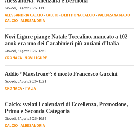
Alessandria, Valenzana e Derthona
Giovedì, 6 Agosto 2026 - 13:10
ALESSANDRIA CALCIO
-
CALCIO
-
DERTHONA CALCIO
-
VALENZANA MADO
CALCIO
-
ALESSANDRIA
Novi Ligure piange Natale Toccalino, mancato a 102
anni: era uno dei Carabinieri più anziani d’Italia
Giovedì, 6 Agosto 2026 - 12:39
CRONACA
-
NOVI LIGURE
Addio “Maestrone”: è morto Francesco Guccini
Giovedì, 6 Agosto 2026 - 11:21
CRONACA
-
ITALIA
Calcio: svelati i calendari di Eccellenza, Promozione,
Prima e Seconda Categoria
Giovedì, 6 Agosto 2026 - 10:36
CALCIO
-
ALESSANDRIA