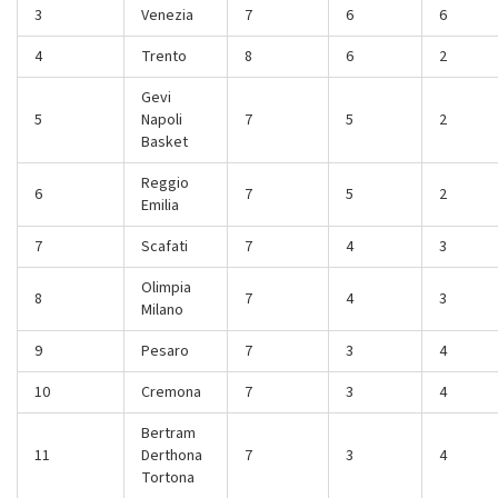
3
Venezia
7
6
6
4
Trento
8
6
2
Gevi
5
Napoli
7
5
2
Basket
Reggio
6
7
5
2
Emilia
7
Scafati
7
4
3
Olimpia
8
7
4
3
Milano
9
Pesaro
7
3
4
10
Cremona
7
3
4
Bertram
11
Derthona
7
3
4
Tortona