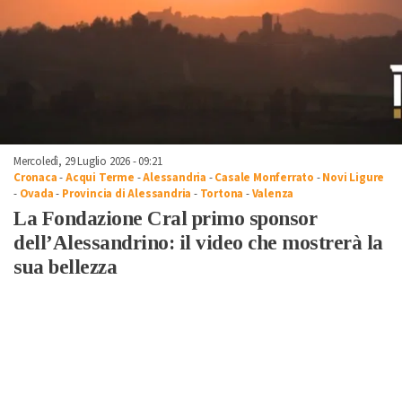
Mercoledì, 29 Luglio 2026 - 09:21
Cronaca
-
Acqui Terme
-
Alessandria
-
Casale Monferrato
-
Novi Ligure
-
Ovada
-
Provincia di Alessandria
-
Tortona
-
Valenza
La Fondazione Cral primo sponsor
dell’Alessandrino: il video che mostrerà la
sua bellezza