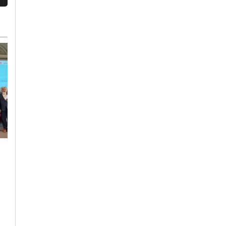
Venerdì, 31 Luglio 2026 - 08:24
Cronaca
-
Politica
-
Alessandri
Lega sulla Tari:
“Dove sono finite le
Martedì, 28 Luglio 2026 - 13:09
riduzioni promesse?
Cronaca
-
Alessandria
-
Alto
Ai cittadini di
Piemonte
-
Provincia di
Alessandria
Alessandria solo
In Piemonte nasce il
nuovi costi e più
primo gruppo di
tasse”
unità cinofile della