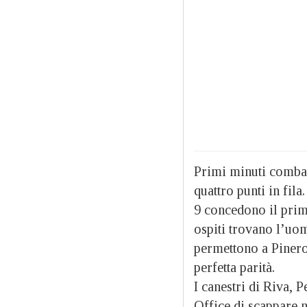
Primi minuti combat
quattro punti in fil
9 concedono il prim
ospiti trovano l’uom
permettono a Pinero
perfetta parità.
I canestri di Riva,
Office di scappare n