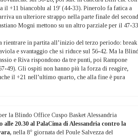
ma il +11 biancoblu al 19′ (44-33). Pinerolo fa fatica a
 arriva un ulteriore strappo nella parte finale del secon
astiano Mogni mettono su un altro parziale per il 47-3
 rientrare in partita all’inizio del terzo periodo: break
aviola e svantaggio che si riduce sul 56-42. Ma la Blin
assio e Riva rispondono da tre punti, poi Rampone
(67-49). Gli ospiti non hanno più la forza di reagire,
che il +21 nell’ultimo quarto, che alla fine è pura
er la Blindo Office Cuspo Basket Alessandria
 alle 20.30 al PalaCima di Alessandria contro la
vara,
nella 8° giornata del Poule Salvezza del