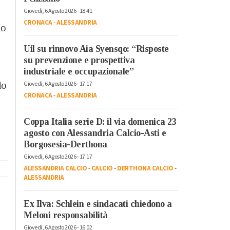
Giovedì, 6 Agosto 2026 - 18:41
CRONACA
-
ALESSANDRIA
do
3
Uil su rinnovo Aia Syensqo: “Risposte
su prevenzione e prospettiva
industriale e occupazionale”
do
Giovedì, 6 Agosto 2026 - 17:17
CRONACA
-
ALESSANDRIA
Coppa Italia serie D: il via domenica 23
agosto con Alessandria Calcio-Asti e
Borgosesia-Derthona
Giovedì, 6 Agosto 2026 - 17:17
ALESSANDRIA CALCIO
-
CALCIO
-
DERTHONA CALCIO
-
ALESSANDRIA
Ex Ilva: Schlein e sindacati chiedono a
Meloni responsabilità
Giovedì, 6 Agosto 2026 - 16:02