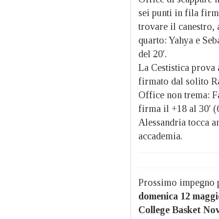
sei punti in fila fir
trovare il canestro,
quarto: Yahya e Seb
del 20′.
La Cestistica prova a
firmato dal solito R
Office non trema: F
firma il +18 al 30′ 
Alessandria tocca an
accademia.
Prossimo impegno p
domenica 12 maggio
College Basket No