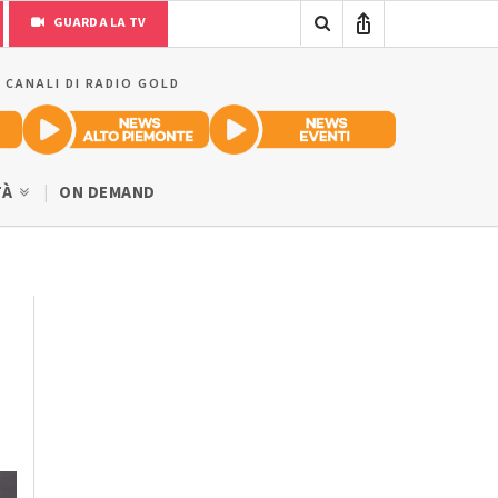
GUARDA LA TV
I CANALI DI RADIO GOLD
TÀ
ON DEMAND