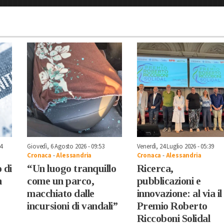
4
Giovedì, 6 Agosto 2026 - 09:53
Venerdì, 24 Luglio 2026 - 05:39
Cronaca
-
Alessandria
Cronaca
-
Alessandria
 di
“Un luogo tranquillo
Ricerca,
n
come un parco,
pubblicazioni e
macchiato dalle
innovazione: al via il
incursioni di vandali”
Premio Roberto
Riccoboni Solidal