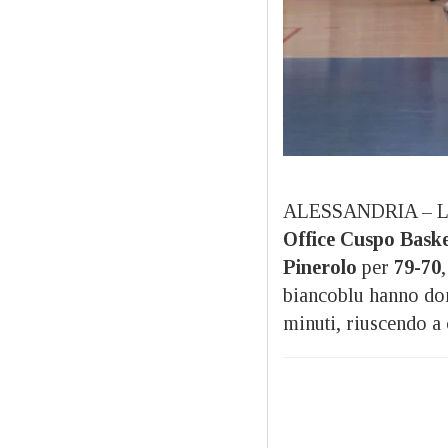
ALESSANDRIA – La f
Office Cuspo Baske
Pinerolo
per
79-70
biancoblu hanno dom
minuti, riuscendo a 