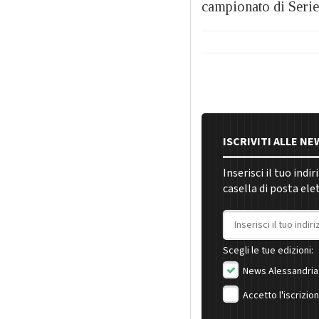
campionato di Serie
ISCRIVITI ALLE N
Inserisci il tuo indi
casella di posta ele
Indirizzo email
Scegli le tue edizioni:
News Alessandria
Accetto l'iscrizio