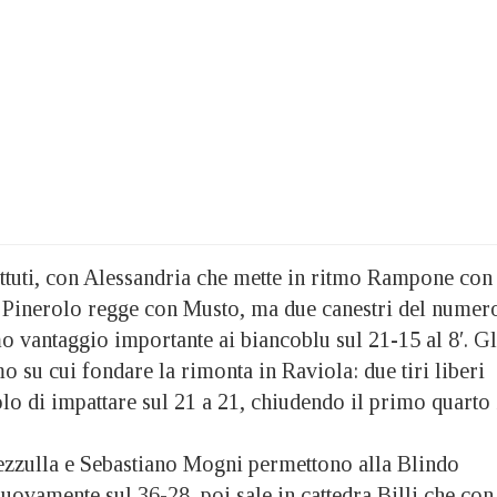
tuti, con Alessandria che mette in ritmo Rampone con
a. Pinerolo regge con Musto, ma due canestri del numer
o vantaggio importante ai biancoblu sul 21-15 al 8′. Gl
o su cui fondare la rimonta in Raviola: due tiri liberi
lo di impattare sul 21 a 21, chiudendo il primo quarto 
 Pezzulla e Sebastiano Mogni permettono alla Blindo
uovamente sul 36-28, poi sale in cattedra Billi che con