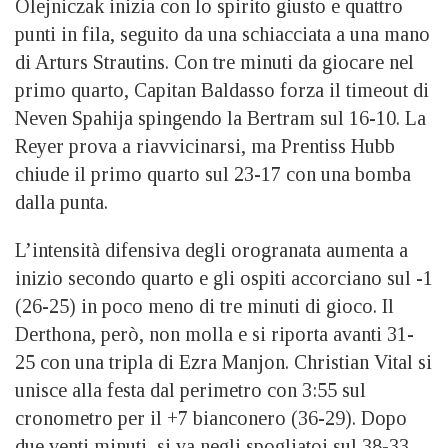
Olejniczak inizia con lo spirito giusto e quattro
punti in fila, seguito da una schiacciata a una mano
di Arturs Strautins. Con tre minuti da giocare nel
primo quarto, Capitan Baldasso forza il timeout di
Neven Spahija spingendo la Bertram sul 16-10. La
Reyer prova a riavvicinarsi, ma Prentiss Hubb
chiude il primo quarto sul 23-17 con una bomba
dalla punta.
L’intensità difensiva degli orogranata aumenta a
inizio secondo quarto e gli ospiti accorciano sul -1
(26-25) in poco meno di tre minuti di gioco. Il
Derthona, però, non molla e si riporta avanti 31-
25 con una tripla di Ezra Manjon. Christian Vital si
unisce alla festa dal perimetro con 3:55 sul
cronometro per il +7 bianconero (36-29). Dopo
due venti minuti, si va negli spogliatoi sul 38-33