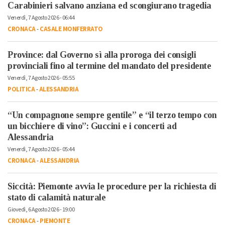
Carabinieri salvano anziana ed scongiurano tragedia
Venerdì, 7 Agosto 2026 - 06:44
CRONACA
-
CASALE MONFERRATO
Province: dal Governo sì alla proroga dei consigli
provinciali fino al termine del mandato del presidente
Venerdì, 7 Agosto 2026 - 05:55
POLITICA
-
ALESSANDRIA
“Un compagnone sempre gentile” e “il terzo tempo con
un bicchiere di vino”: Guccini e i concerti ad
Alessandria
Venerdì, 7 Agosto 2026 - 05:44
CRONACA
-
ALESSANDRIA
Siccità: Piemonte avvia le procedure per la richiesta di
stato di calamità naturale
Giovedì, 6 Agosto 2026 - 19:00
CRONACA
-
PIEMONTE