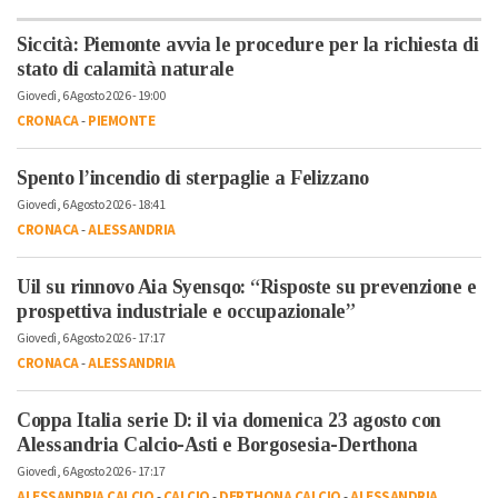
Siccità: Piemonte avvia le procedure per la richiesta di
stato di calamità naturale
Giovedì, 6 Agosto 2026 - 19:00
CRONACA
-
PIEMONTE
Spento l’incendio di sterpaglie a Felizzano
Giovedì, 6 Agosto 2026 - 18:41
CRONACA
-
ALESSANDRIA
Uil su rinnovo Aia Syensqo: “Risposte su prevenzione e
prospettiva industriale e occupazionale”
Giovedì, 6 Agosto 2026 - 17:17
CRONACA
-
ALESSANDRIA
Coppa Italia serie D: il via domenica 23 agosto con
Alessandria Calcio-Asti e Borgosesia-Derthona
Giovedì, 6 Agosto 2026 - 17:17
ALESSANDRIA CALCIO
-
CALCIO
-
DERTHONA CALCIO
-
ALESSANDRIA