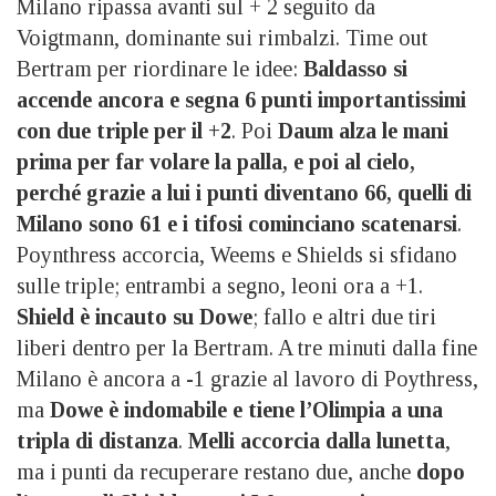
Milano ripassa avanti sul + 2 seguito da
Voigtmann, dominante sui rimbalzi. Time out
Bertram per riordinare le idee:
Baldasso si
accende ancora e segna 6 punti importantissimi
con due triple per il +2
. Poi
Daum alza le mani
prima per far volare la palla, e poi al cielo,
perché grazie a lui i punti diventano 66, quelli di
Milano sono 61 e i tifosi cominciano scatenarsi
.
Poynthress accorcia, Weems e Shields si sfidano
sulle triple; entrambi a segno, leoni ora a +1.
Shield è incauto su Dowe
; fallo e altri due tiri
liberi dentro per la Bertram. A tre minuti dalla fine
Milano è ancora a -1 grazie al lavoro di Poythress,
ma
Dowe è indomabile e tiene l’Olimpia a una
tripla di distanza
.
Melli accorcia dalla lunetta
,
ma i punti da recuperare restano due, anche
dopo