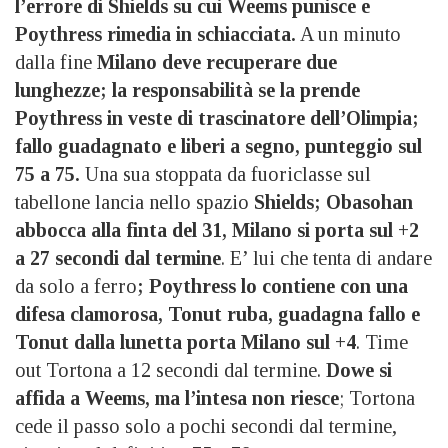
l’errore di Shields su cui Weems punisce e
Poythress rimedia in schiacciata.
A un minuto
dalla fine
Milano deve recuperare due
lunghezze; la responsabilità se la prende
Poythress in veste di trascinatore dell’Olimpia;
fallo guadagnato e liberi a segno, punteggio sul
75 a 75.
Una sua stoppata da fuoriclasse sul
tabellone lancia nello spazio
Shields; Obasohan
abbocca alla finta del 31, Milano si porta sul +2
a 27 secondi dal termine
. E’ lui che tenta di andare
da solo a ferro
; Poythress lo contiene con una
difesa clamorosa, Tonut ruba, guadagna fallo e
Tonut dalla lunetta porta Milano sul +4
. Time
out Tortona a 12 secondi dal termine.
Dowe si
affida a Weems, ma l’intesa non riesce
; Tortona
cede il passo solo a pochi secondi dal termine,