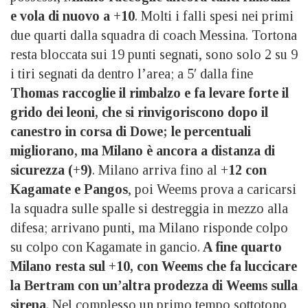
e vola di nuovo a +10
. Molti i falli spesi nei primi
due quarti dalla squadra di coach Messina. Tortona
resta bloccata sui 19 punti segnati, sono solo 2 su 9
i tiri segnati da dentro l’area; a 5′ dalla fine
Thomas raccoglie il rimbalzo e fa levare forte il
grido dei leoni, che si rinvigoriscono dopo il
canestro in corsa di Dowe; le percentuali
migliorano, ma Milano è ancora a distanza di
sicurezza (+9)
. Milano arriva fino al
+12 con
Kagamate e Pangos
, poi Weems prova a caricarsi
la squadra sulle spalle si destreggia in mezzo alla
difesa; arrivano punti, ma Milano risponde colpo
su colpo con Kagamate in gancio.
A fine quarto
Milano resta sul +10, con Weems che fa luccicare
la Bertram con un’altra prodezza di Weems sulla
sirena
. Nel complesso un primo tempo sottotono