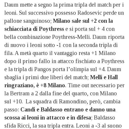
Daum mette a segno la prima tripla del match per i
leoni. Sul successivo possesso Radosevic perde un
pallone sanguinoso;
Milano sale sul +2 con la
schiacciata di Poythress
e si porta sul + 4 con
bella combinazione Poythress-Melli. Daum riporta
di nuovo i leoni sotto -1 con la seconda tripla di
fila. A metà quarto il vantaggio resta +1 Milano
dopo il primo fallo in attacco fischiato a Poythress
e la tripla di Pangos porta l’olimpia sul +4. Daum
sbaglia i primi due liberi del match;
Melli e Hall
ringraziano, è +8 Milano
. Time out necessario per
la Bertram a 2 dalla fine del quarto, con Milano
sul +10. La squadra di Ramondino, però, cambia
passo:
Candi e Baldasso entrano e danno una
scossa ai leoni in attacco e in difesa
; Baldasso
sfida Ricci, la sua tripla entra. Leoni a -3 al suono