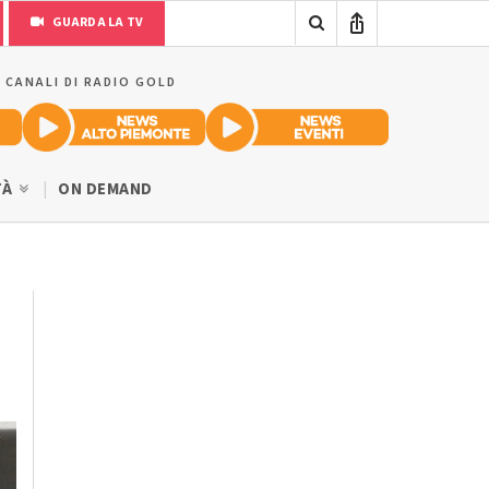
GUARDA LA TV
I CANALI DI RADIO GOLD
TÀ
ON DEMAND