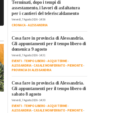
Terminati, dopo i tempi di
assestamento, i lavori di asfaltatura
per i cantieri del teleriscaldamento
Venerdì, 7 Agosto 2026 - 14:56
CRONACA
-
ALESSANDRIA
Cosa fare in provincia di Alessandria.
Gli appuntamenti per il tempo libero di
domenica 9 agosto
Venerdì, 7 Agosto 2026 - 14:31
EVENTI
-
TEMPO LIBERO
-
ACQUI TERME
-
ALESSANDRIA
-
CASALE MONFERRATO
-
PIEMONTE
-
PROVINCIA DI ALESSANDRIA
Cosa fare in provincia di Alessandria.
Gli appuntamenti per il tempo libero di
sabato 8 agosto
Giovedì, 6 Agosto 2026 - 10:33
Mercoledì, 5 Agosto 2026 - 17:43
Venerdì, 7 Agosto 2026 - 14:30
Cronaca
-
Tortona
Cronaca
-
Acqui Terme
-
Alessandria
-
Alto Piemonte
-
EVENTI
-
TEMPO LIBERO
-
ACQUI TERME
-
Mezzo in fiamme sulla
Casale Monferrato
-
Novi Ligur
ALESSANDRIA
-
CASALE MONFERRATO
-
PIEMONTE
-