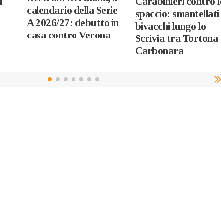
i
Carabinieri contro l
calendario della Serie
spaccio: smantellati
A 2026/27: debutto in
bivacchi lungo lo
casa contro Verona
Scrivia tra Tortona 
Carbonara