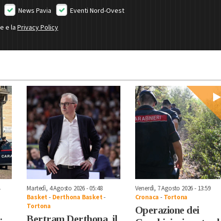
News Pavia
Eventi Nord-Ovest
ne e la
Privacy Policy
Martedì, 4 Agosto 2026 - 05:48
Venerdì, 7 Agosto 2026 - 13:59
Basket
-
Derthona Basket
-
Cronaca
-
Tortona
Tortona
Operazione dei
Bertram Derthona, il