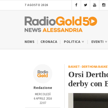
7 AGOSTO 2026
NEWS
CRONACA
POLITICA
EVENTI
BASKET
-
DERTHONA BASKE
Orsi Dertho
derby con B
Redazione
MERCOLEDÌ
6 APRILE 2016
22:07