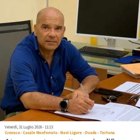
Venerdì, 31 Luglio 2026 - 11:13
Cronaca
-
Casale Monferrato
-
Novi Ligure
-
Ovada
-
Tortona