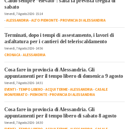
Caldo sempre “elevato”: salta la prevista tregua di
sabato
Venerdì, 7 Agosto 2026 - 15:14
-
ALESSANDRIA
-
ALTO PIEMONTE
-
PROVINCIA DI ALESSANDRIA
Terminati, dopo i tempi di assestamento, i lavori di
asfaltatura per i cantieri del teleriscaldamento
Venerdì, 7 Agosto 2026 - 14:56
CRONACA
-
ALESSANDRIA
Cosa fare in provincia di Alessandria. Gli
appuntamenti per il tempo libero di domenica 9 agosto
Venerdì, 7 Agosto 2026 - 14:31
EVENTI
-
TEMPO LIBERO
-
ACQUI TERME
-
ALESSANDRIA
-
CASALE
MONFERRATO
-
PIEMONTE
-
PROVINCIA DI ALESSANDRIA
Cosa fare in provincia di Alessandria. Gli
appuntamenti per il tempo libero di sabato 8 agosto
Venerdì, 7 Agosto 2026 - 14:30