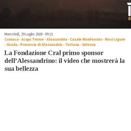
Mercoledì, 29 Luglio 2026 - 09:21
Cronaca
-
Acqui Terme
-
Alessandria
-
Casale Monferrato
-
Novi Ligure
-
Ovada
-
Provincia di Alessandria
-
Tortona
-
Valenza
La Fondazione Cral primo sponsor
dell’Alessandrino: il video che mostrerà la
sua bellezza