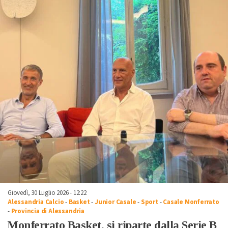
Giovedì, 30 Luglio 2026 - 12:22
Alessandria Calcio
-
Basket
-
Junior Casale
-
Sport
-
Casale Monferrato
-
Provincia di Alessandria
Monferrato Basket, si riparte dalla Serie B