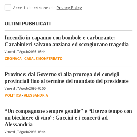
Accetto l'iscrizione e la
Privacy Policy
ULTIMI PUBBLICATI
Incendio in capanno con bombole e carburante:
Carabinieri salvano anziana ed scongiurano tragedia
Venerdì, 7 Agosto 2026 - 06:44
CRONACA
-
CASALE MONFERRATO
Province: dal Governo sì alla proroga dei consigli
provinciali fino al termine del mandato del presidente
Venerdì, 7 Agosto 2026 - 05:55
POLITICA
-
ALESSANDRIA
“Un compagnone sempre gentile” e “il terzo tempo con
un bicchiere di vino”: Guccini e i concerti ad
Alessandria
Venerdì, 7 Agosto 2026 - 05:44