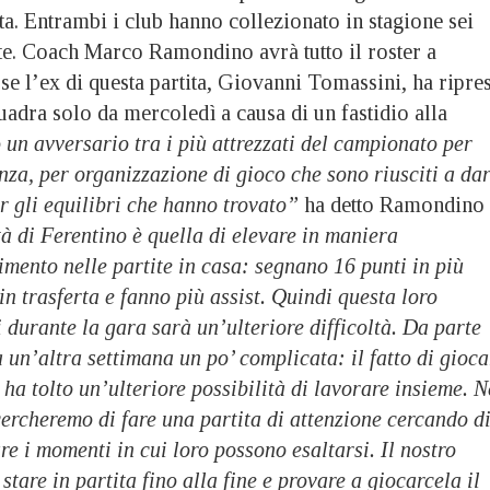
rta. Entrambi i club hanno collezionato in stagione sei
itte. Coach Marco Ramondino avrà tutto il roster a
se l’ex di questa partita, Giovanni Tomassini, ha ripre
uadra solo da mercoledì a causa di un fastidio alla
un avversario tra i più attrezzati del campionato per
nza, per organizzazione di gioco che sono riusciti a dar
er gli equilibri che hanno trovato”
ha detto Ramondino
à di Ferentino è quella di elevare in maniera
imento nelle partite in casa: segnano 16 punti in più
 in trasferta e fanno più assist. Quindi questa loro
i durante la gara sarà un’ulteriore difficoltà. Da parte
 un’altra settimana un po’ complicata: il fatto di gioca
i ha tolto un’ulteriore possibilità di lavorare insieme. N
 cercheremo di fare una partita di attenzione cercando d
are i momenti in cui loro possono esaltarsi. Il nostro
 stare in partita fino alla fine e provare a giocarcela il