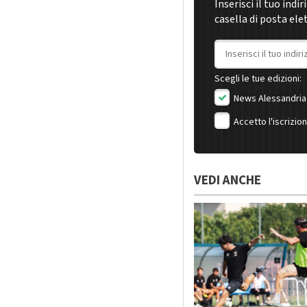
Inserisci il tuo indi
casella di posta ele
Indirizzo email
Scegli le tue edizioni:
News Alessandria
Accetto l'iscrizio
VEDI ANCHE