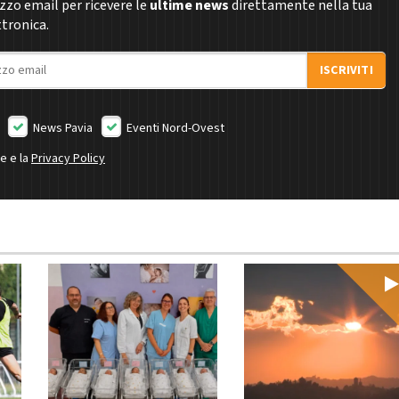
rizzo email per ricevere le
ultime news
direttamente nella tua
ttronica.
ISCRIVITI
News Pavia
Eventi Nord-Ovest
ne e la
Privacy Policy