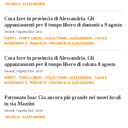
CRONACA
-
ALESSANDRIA
Cosa fare in provincia di Alessandria. Gli
appuntamenti per il tempo libero di domenica 9 agosto
Venerdì, 7 Agosto 2026 - 14:31
EVENTI
-
TEMPO LIBERO
-
ACQUI TERME
-
ALESSANDRIA
-
CASALE
MONFERRATO
-
PIEMONTE
-
PROVINCIA DI ALESSANDRIA
Cosa fare in provincia di Alessandria. Gli
appuntamenti per il tempo libero di sabato 8 agosto
Venerdì, 7 Agosto 2026 - 14:30
EVENTI
-
TEMPO LIBERO
-
ACQUI TERME
-
ALESSANDRIA
-
CASALE
MONFERRATO
-
PIEMONTE
-
PROVINCIA DI ALESSANDRIA
Patronato Inac Cia ancora più grande nei nuovi locali
in via Mazzini
Venerdì, 7 Agosto 2026 - 14:26
CRONACA
-
ALESSANDRIA