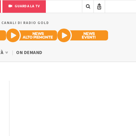
GUARDA LA TV
I CANALI DI RADIO GOLD
TÀ
ON DEMAND