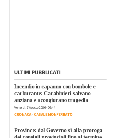
ULTIMI PUBBLICATI
Incendio in capanno con bombole e
carburante: Carabinieri salvano
anziana e scongiurano tragedia
Venerdì, 7 Agosto 2026 - 06:44
CRONACA
-
CASALE MONFERRATO
Province: dal Governo sì alla proroga
dei consigli provinciali fino al termine