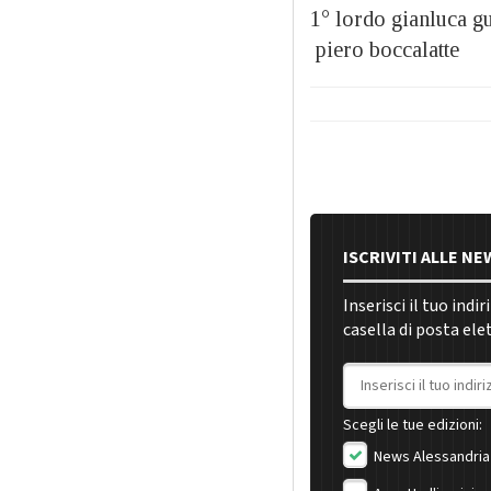
1° lordo gianluca 
piero boccalatte
ISCRIVITI ALLE N
Inserisci il tuo indi
casella di posta ele
Indirizzo email
Scegli le tue edizioni:
News Alessandria