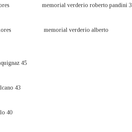
seniores memorial verderio roberto pandini 
 seniores memorial verderio alberto
maquignaz 45
ulcano 43
olo 40