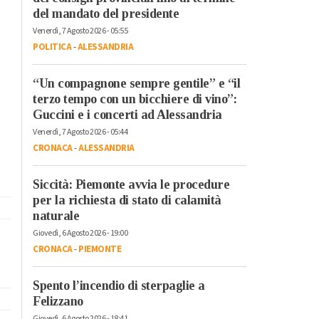
del mandato del presidente
Venerdì, 7 Agosto 2026 - 05:55
POLITICA
-
ALESSANDRIA
“Un compagnone sempre gentile” e “il
terzo tempo con un bicchiere di vino”:
Guccini e i concerti ad Alessandria
Venerdì, 7 Agosto 2026 - 05:44
CRONACA
-
ALESSANDRIA
Siccità: Piemonte avvia le procedure
per la richiesta di stato di calamità
naturale
Giovedì, 6 Agosto 2026 - 19:00
CRONACA
-
PIEMONTE
Spento l’incendio di sterpaglie a
Felizzano
Giovedì, 6 Agosto 2026 - 18:41