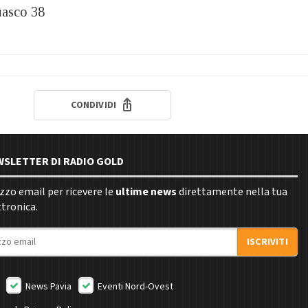
guasco 38
CONDIVIDI
EWSLETTER DI RADIO GOLD
rizzo email per ricevere le
ultime news
direttamente nella tua
ttronica.
ISCRIVITI
News Pavia
Eventi Nord-Ovest