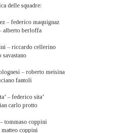
ifica delle squadre:
inez – federico maquignaz
 – alberto berloffa
nini – riccardo cellerino
abio savastano
bolognesi – roberto meisina
 luciano fantoli
ita’ – federico sita’
 gian carlo protto
cci – tommaso coppini
 – matteo coppini