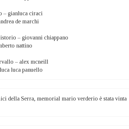
co – gianluca ciraci
– andrea de marchi
 pistorio – giovanni chiappano
 umberto nattino
carvallo – alex mcneill
 luca luca panuello
ci della Serra, memorial mario verderio è stata vinta
: