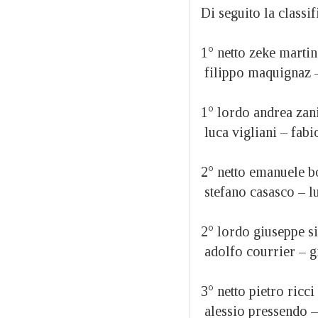
Di seguito la class
1° netto zeke mart
filippo maquignaz
1° lordo andrea za
luca vigliani – f
2° netto emanuele 
stefano casasco –
2° lordo giuseppe s
adolfo courrier –
3° netto pietro ri
alessio pressendo