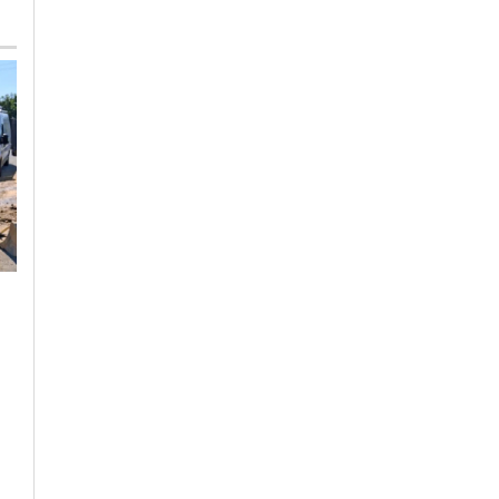
Lunedì, 27 Luglio 2026 - 15:19
Giovedì, 30 Luglio 2026 - 13:21
Cronaca
-
Alessandria
Cronaca
-
Alessandria
A fuoco un camion
Gamba e busto orma
sulla A21: traffico
nel vuoto al quarto
tornato normale
piano: poliziotti
evitano il suicidio di
una donna