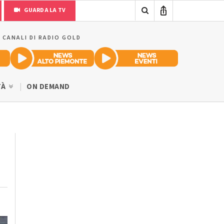
GUARDA LA TV
I CANALI DI RADIO GOLD
TÀ
ON DEMAND