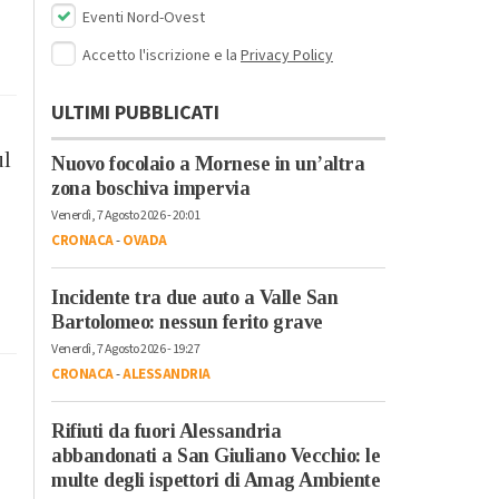
Eventi Nord-Ovest
Accetto l'iscrizione e la
Privacy Policy
ULTIMI PUBBLICATI
ul
Nuovo focolaio a Mornese in un’altra
zona boschiva impervia
Venerdì, 7 Agosto 2026 - 20:01
CRONACA
-
OVADA
Incidente tra due auto a Valle San
Bartolomeo: nessun ferito grave
Venerdì, 7 Agosto 2026 - 19:27
CRONACA
-
ALESSANDRIA
Rifiuti da fuori Alessandria
abbandonati a San Giuliano Vecchio: le
multe degli ispettori di Amag Ambiente