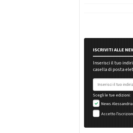
ISCRIVITI ALLE N
Inserisci il tuo indi
casella di posta ele
Indirizzo email
Scegli le tue edizioni:
News Alessandria
Accetto l'iscrizio