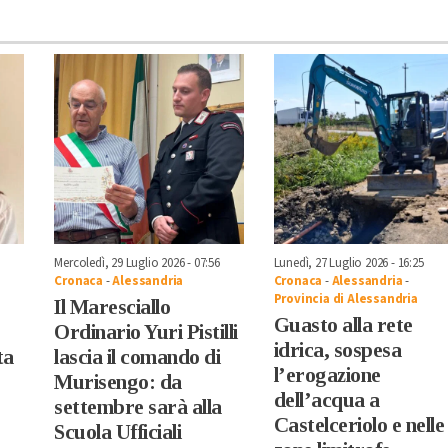
Mercoledì, 29 Luglio 2026 - 07:56
Lunedì, 27 Luglio 2026 - 16:25
Cronaca
-
Alessandria
Cronaca
-
Alessandria
-
Provincia di Alessandria
Il Maresciallo
Guasto alla rete
Ordinario Yuri Pistilli
idrica, sospesa
ta
lascia il comando di
l’erogazione
Murisengo: da
dell’acqua a
settembre sarà alla
Castelceriolo e nelle
Scuola Ufficiali