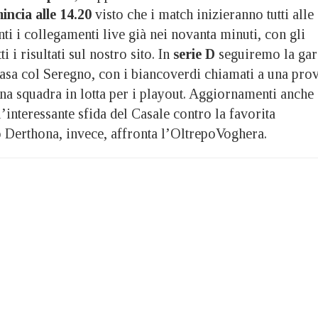
incia alle 14.20
visto che i match inizieranno tutti alle
i i collegamenti live già nei novanta minuti, con gli
 i risultati sul nostro sito. In
serie D
seguiremo la gar
casa col Seregno, con i biancoverdi chiamati a una pro
na squadra in lotta per i playout. Aggiornamenti anche
l’interessante sfida del Casale contro la favorita
o Derthona, invece, affronta l’OltrepoVoghera.