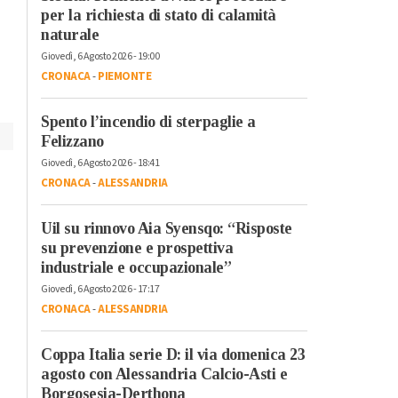
il 29 settembre in
per la richiesta di stato di calamità
naturale
Lettonia con il Riga
Giovedì, 6 Agosto 2026 - 19:00
CRONACA
-
PIEMONTE
Spento l’incendio di sterpaglie a
Felizzano
Giovedì, 6 Agosto 2026 - 18:41
CRONACA
-
ALESSANDRIA
Uil su rinnovo Aia Syensqo: “Risposte
su prevenzione e prospettiva
industriale e occupazionale”
Giovedì, 6 Agosto 2026 - 17:17
CRONACA
-
ALESSANDRIA
Coppa Italia serie D: il via domenica 23
agosto con Alessandria Calcio-Asti e
Borgosesia-Derthona