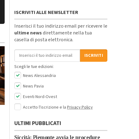
ISCRIVITI ALLE NEWSLETTER
Inserisci il tuo indirizzo email per ricevere le
ultime news
direttamente nella tua
casella di posta elettronica.
Indirizzo email
ISCRIVITI
Scegli le tue edizioni:
News Alessandria
News Pavia
Mercoledì, 29 Luglio 2026 - 07:57
Eventi Nord-Ovest
Cronaca
-
Tortona
Accetto l'iscrizione e la
Privacy Policy
Mercoledì, 29 Luglio 2026 - 12:25
Rogo alla Logistica d
Cronaca
-
Tortona
Arquata: Vigili del
Per Baglietto
ULTIMI PUBBLICATI
Fuoco contengono i
Derthona Basket
danni
debutto in EuroCup
Siccità: Piemonte avvia le procedure