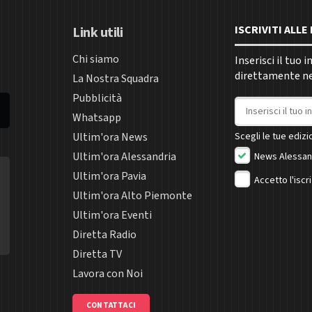
ISCRIVITI ALL
Link utili
Chi siamo
Inserisci il tuo 
direttamente nel
La Nostra Squadra
Pubblicità
Indirizzo email
Whatsapp
Ultim'ora News
Scegli le tue edizio
Ultim'ora Alessandria
News Alessan
Ultim'ora Pavia
Accetto l'iscr
Ultim'ora Alto Piemonte
Ultim'ora Eventi
Diretta Radio
Diretta TV
Lavora con Noi
CONTATTACI