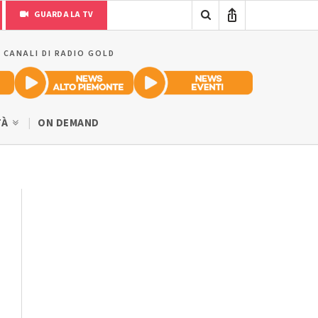
GUARDA LA TV
I CANALI DI RADIO GOLD
TÀ
ON DEMAND