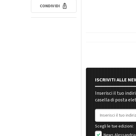
CONDIVIDI
ISCRIVITI ALLE N
Inserisci il tuo indi
casella di posta ele
Indirizzo email
Scegli le tue edizioni:
News Alessandria