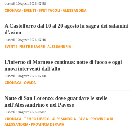
Lunedì, 10 Agosto 2026 - 07:58
CRONACA
-
EVENTI
-
SPETTACOLI
-
ALESSANDRIA
A Castelferro dal 10 al 20 agosto la sagra dei salamini
d’asino
Lunedì, 10 Agosto 2026 - 07:46
EVENTI
-
FESTE E SAGRE
-
ALESSANDRIA
L’inferno di Mornese continua: notte di fuoco e oggi
nuovi interventi dall’alto
Lunedì, 10 Agosto 2026 - 07:08
CRONACA
-
OVADA
Notte di San Lorenzo: dove guardare le stelle
nell’Alessandrino e nel Pavese
Lunedì, 10 Agosto 2026 - 06:02
CRONACA
-
TEMPO LIBERO
-
ALESSANDRIA
-
PAVIA
-
PROVINCIA DI
ALESSANDRIA
-
PROVINCIA DI PAVIA