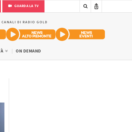
GUARDA LA TV
I CANALI DI RADIO GOLD
TÀ
ON DEMAND