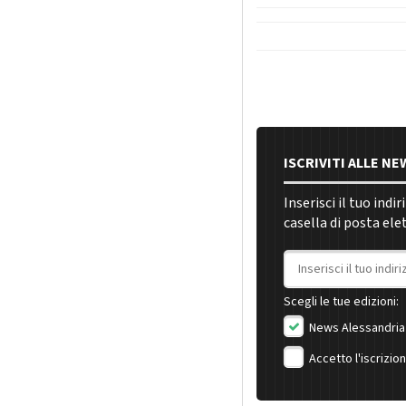
ISCRIVITI ALLE N
Inserisci il tuo indi
casella di posta ele
Indirizzo email
Scegli le tue edizioni:
News Alessandria
Accetto l'iscrizio