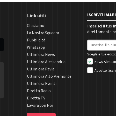
ISCRIVITI ALL
Link utili
Chi siamo
Inserisci il tuo 
direttamente nel
La Nostra Squadra
Pubblicità
Indirizzo email
Whatsapp
Ultim'ora News
Scegli le tue edizio
Ultim'ora Alessandria
News Alessan
Ultim'ora Pavia
Accetto l'iscr
Ultim'ora Alto Piemonte
Ultim'ora Eventi
Diretta Radio
Diretta TV
Lavora con Noi