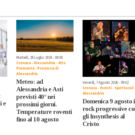
Martedì, 28 Luglio 2026 - 08:50
Cronaca
-
Alessandria
-
Alto
Piemonte
-
Provincia di
Alessandria
Meteo: ad
Venerdì, 7 Agosto 2026 - 09:02
Cronaca
-
Eventi
-
Spettacoli
Alessandria e Asti
Alessandria
:
previsti 40° nei
Domenica 9 agosto i
i e
prossimi giorni.
rock progressive co
Temperature roventi
gli Insynthesis al
fino al 10 agosto
Cristo