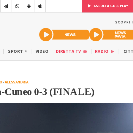
ASCOLTA GOLDPLAY
SCOPRI 
SPORT
VIDEO
DIRETTA TV
RADIO
CIT
IO
-
ALESSANDRIA
a-Cuneo 0-3 (FINALE)