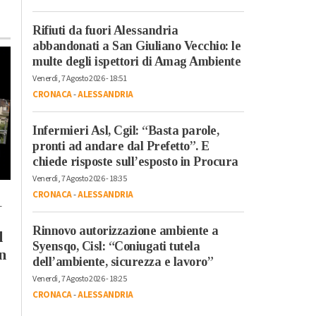
Rifiuti da fuori Alessandria
abbandonati a San Giuliano Vecchio: le
multe degli ispettori di Amag Ambiente
Venerdì, 7 Agosto 2026 - 18:51
CRONACA
-
ALESSANDRIA
Infermieri Asl, Cgil: “Basta parole,
pronti ad andare dal Prefetto”. E
chiede risposte sull’esposto in Procura
Venerdì, 7 Agosto 2026 - 18:35
Venerdì, 7 Agosto 2026 - 14:56
Domenica, 2 Agosto 2026 - 12:33
CRONACA
-
ALESSANDRIA
-
Cronaca
-
Alessandria
Cronaca
-
Alessandria
-
Alto
Piemonte
-
Biella
-
Novara
Terminati, dopo i
Rinnovo autorizzazione ambiente a
l
Il caldo non molla:
tempi di
Syensqo, Cisl: “Coniugati tutela
n
almeno fino a marted
assestamento, i lavori
dell’ambiente, sicurezza e lavoro”
massime anche di 38
di asfaltatura per i
Venerdì, 7 Agosto 2026 - 18:25
gradi
cantieri del
CRONACA
-
ALESSANDRIA
teleriscaldamento