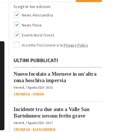
Scegli le tue edizioni:
News Alessandria
News Pavia
Eventi Nord-Ovest
Accetto l'iscrizione e la
Privacy Policy
ULTIMI PUBBLICATI
Nuovo focolaio a Mornese in un’altra
zona boschiva impervia
Venerdì, 7 Agosto 2026 - 20:01
CRONACA
-
OVADA
Incidente tra due auto a Valle San
Bartolomeo: nessun ferito grave
Venerdì, 7 Agosto 2026 - 19:27
CRONACA
-
ALESSANDRIA