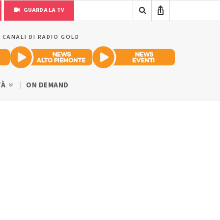
GUARDA LA TV
I CANALI DI RADIO GOLD
TÀ
ON DEMAND