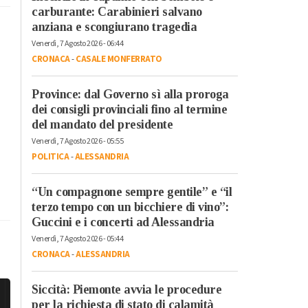
carburante: Carabinieri salvano
anziana e scongiurano tragedia
Venerdì, 7 Agosto 2026 - 06:44
CRONACA
-
CASALE MONFERRATO
Province: dal Governo sì alla proroga
dei consigli provinciali fino al termine
del mandato del presidente
Venerdì, 7 Agosto 2026 - 05:55
POLITICA
-
ALESSANDRIA
“Un compagnone sempre gentile” e “il
terzo tempo con un bicchiere di vino”:
Guccini e i concerti ad Alessandria
Venerdì, 7 Agosto 2026 - 05:44
CRONACA
-
ALESSANDRIA
Siccità: Piemonte avvia le procedure
per la richiesta di stato di calamità