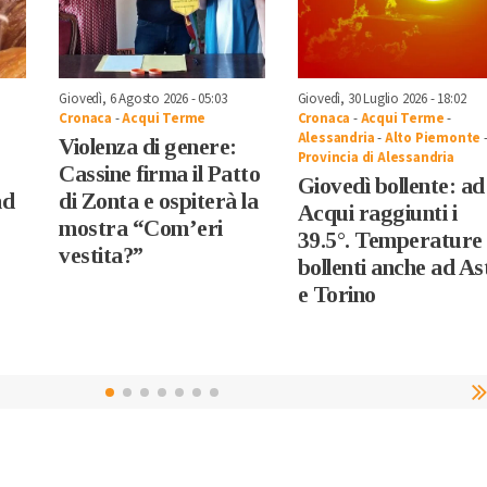
Giovedì, 6 Agosto 2026 - 05:03
Giovedì, 30 Luglio 2026 - 18:02
Cronaca
-
Acqui Terme
Cronaca
-
Acqui Terme
-
Alessandria
-
Alto Piemonte
Violenza di genere:
Provincia di Alessandria
Cassine firma il Patto
Giovedì bollente: ad
ad
di Zonta e ospiterà la
Acqui raggiunti i
mostra “Com’eri
39.5°. Temperature
vestita?”
bollenti anche ad As
e Torino