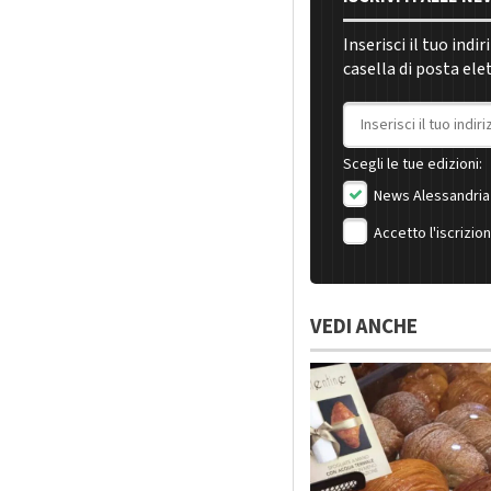
Inserisci il tuo indi
casella di posta ele
Indirizzo email
Scegli le tue edizioni:
News Alessandria
Accetto l'iscrizio
VEDI ANCHE