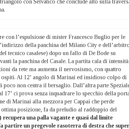
, triangolo con Selvatico che conclude alto sulla travers
na.
pre con l’espulsione di mister Francesco Buglio per le
ll’indirizzo della panchina del Milano City e dell’arbitr
del tecnico casalese) dopo un fallo di De Bode su
anti la panchina del Casale. La partita cala di intensità
zioni da rete ma aumenta il nervosismo, con quattro
ospiti. Al 12’ angolo di Marinai ed insidioso colpo di
di poco non centra il bersaglio. Dall’altra parte Spezial
al 17’ ci prova senza inquadrare lo specchio della porta
ne di Marinai alla mezzora per Cappai che perde
 ottima posizione, fa da preludio al raddoppio del
 recupera una palla vagante e quasi dal limite
 fa partire un pregevole rasoterra di destra che supe