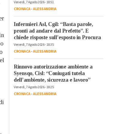
i
Venerdì, 7 Agosto 2026 - 18:51
CRONACA
-
ALESSANDRIA
er
Infermieri Asl, Cgil: “Basta parole,
pronti ad andare dal Prefetto”. E
in
chiede risposte sull’esposto in Procura
io
Venerdì, 7 Agosto 2026 - 18:35
to
CRONACA
-
ALESSANDRIA
el
Rinnovo autorizzazione ambiente a
Syensqo, Cisl: “Coniugati tutela
dell’ambiente, sicurezza e lavoro”
Venerdì, 7 Agosto 2026 - 18:25
CRONACA
-
ALESSANDRIA
di