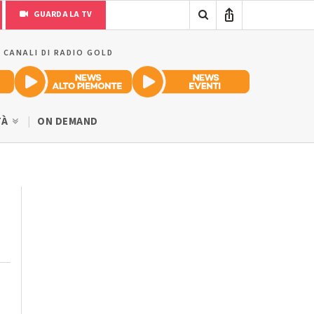
GUARDA LA TV
I CANALI DI RADIO GOLD
TÀ
ON DEMAND