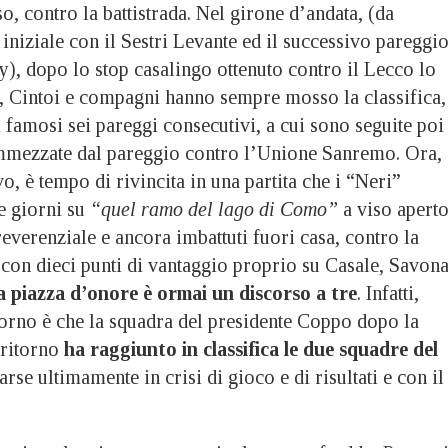
o, contro la battistrada. Nel girone d’andata, (da
a iniziale con il Sestri Levante ed il successivo pareggi
y), dopo lo stop casalingo ottenuto contro il Lecco lo
, Cintoi e compagni hanno sempre mosso la classifica,
famosi sei pareggi consecutivi, a cui sono seguite poi
ammezzate dal pareggio contro l’Unione Sanremo. Ora,
vo, è tempo di rivincita in una partita che i “Neri”
e giorni su
“quel ramo del lago di Como”
a viso aperto
everenziale e ancora imbattuti fuori casa, contro la
 con dieci punti di vantaggio proprio su Casale, Savona
a piazza d’onore è ormai un discorso a tre
. Infatti,
giorno è che la squadra del presidente Coppo dopo la
 ritorno
ha raggiunto in classifica le due squadre del
rse ultimamente in crisi di gioco e di risultati e con il