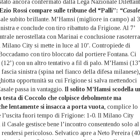
stato ancora confermato dalla Lega Nazionale Dilettant
Ezio Rossi compare sulle tribune del “Palli”:
“Casal
ale subito brillante. M’Hamsi (migliore in campo) al 3
inistra e conclude con tiro ribattuto da Frigione. Al 7’
ntrale nerostellata con Marinai e conclusione rasoterra
Il Milano City si mette in luce al 10’. Contropiede di
 Boccadamo con tiro bloccato dal portiere Fontana. Ci
12’) con un altro tentativo a fil di palo. M’Hamsi (13’
 fascia sinistra (spina nel fianco della difesa milanese)
hiotta opportunità su cui Frigione si salva mettendoci
Casale passa in vantaggio.
Il solito M’Hamsi scodella u
a testa di Coccolo che colpisce debolmente ma
 che lentamente si insacca a porta vuota
, complice lo
 l’uscita fuori tempo di Frigione: 1-0. Il Milano City
ì il Casale gestisce bene l’incontro consentendo solo al
i rendersi pericoloso. Selvatico apre a Neto Pereira (40