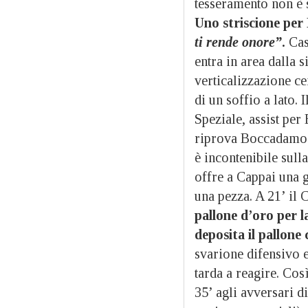
tesseramento non è 
Uno striscione per 
ti rende onore”
.
Cas
entra in area dalla s
verticalizzazione ce
di un soffio a lato. 
Speziale, assist per
riprova Boccadamo (
è incontenibile sulla
offre a Cappai una g
una pezza. A 21’ il 
pallone d’oro per l
deposita il pallone
svarione difensivo e
tarda a reagire. Cos
35’ agli avversari d