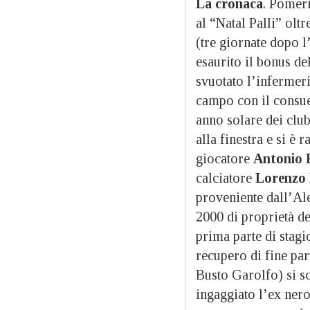
La cronaca
. Pomeri
al “Natal Palli” oltr
(tre giornate dopo l
esaurito il bonus d
svuotato l’infermer
campo con il consue
anno solare dei club
alla finestra e si è
giocatore
Antonio 
calciatore
Lorenzo 
proveniente dall’Al
2000 di proprietà d
prima parte di stagi
recupero di fine par
Busto Garolfo) si s
ingaggiato l’ex ner