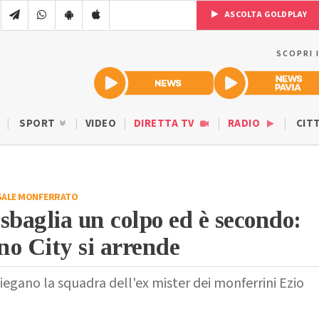
ASCOLTA GOLDPLAY
SCOPRI 
SPORT
VIDEO
DIRETTA TV
RADIO
CIT
SALE MONFERRATO
sbaglia un colpo ed è secondo:
o City si arrende
egano la squadra dell'ex mister dei monferrini Ezio