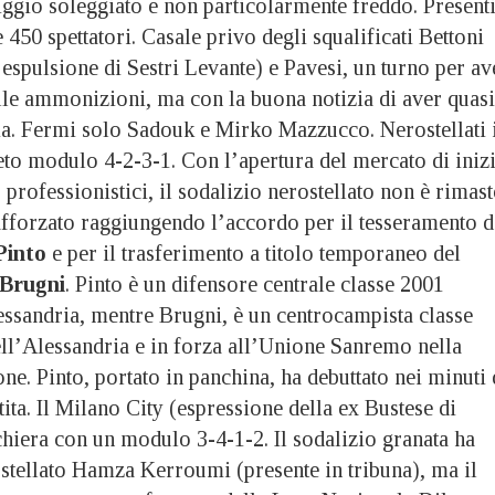
ggio soleggiato e non particolarmente freddo. Present
e 450 spettatori. Casale privo degli squalificati Bettoni
’espulsione di Sestri Levante) e Pavesi, un turno per av
elle ammonizioni, ma con la buona notizia di aver quasi
ia. Fermi solo Sadouk e Mirko Mazzucco. Nerostellati 
to modulo 4-2-3-1. Con l’apertura del mercato di iniz
 professionistici, il sodalizio nerostellato non è rimas
 rafforzato raggiungendo l’accordo per il tesseramento d
Pinto
e per il trasferimento a titolo temporaneo del
Brugni
. Pinto è un difensore centrale classe 2001
essandria, mentre Brugni, è un centrocampista classe
ell’Alessandria e in forza all’Unione Sanremo nella
one. Pinto, portato in panchina, ha debuttato nei minuti 
tita. Il Milano City (espressione della ex Bustese di
chiera con un modulo 3-4-1-2. Il sodalizio granata ha
ostellato Hamza Kerroumi (presente in tribuna), ma il