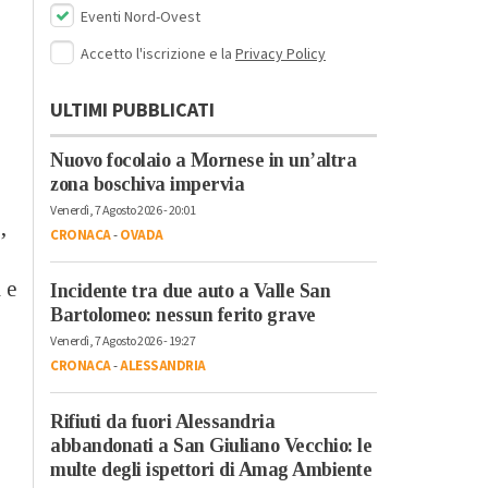
Eventi Nord-Ovest
o
Accetto l'iscrizione e la
Privacy Policy
ULTIMI PUBBLICATI
Nuovo focolaio a Mornese in un’altra
zona boschiva impervia
Venerdì, 7 Agosto 2026 - 20:01
,
CRONACA
-
OVADA
 e
Incidente tra due auto a Valle San
Bartolomeo: nessun ferito grave
Venerdì, 7 Agosto 2026 - 19:27
CRONACA
-
ALESSANDRIA
Rifiuti da fuori Alessandria
abbandonati a San Giuliano Vecchio: le
multe degli ispettori di Amag Ambiente