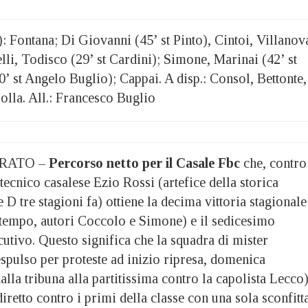
: Fontana; Di Giovanni (45’ st Pinto), Cintoi, Villanov
li, Todisco (29’ st Cardini); Simone, Marinai (42’ st
’ st Angelo Buglio); Cappai. A disp.: Consol, Bettonte,
olla. All.: Francesco Buglio
RATO –
Percorso netto per il Casale Fbc
che, contro 
tecnico casalese Ezio Rossi (artefice della storica
D tre stagioni fa) ottiene la decima vittoria stagionale
 tempo, autori Coccolo e Simone) e il sedicesimo
ecutivo. Questo significa che la squadra di mister
spulso per proteste ad inizio ripresa, domenica
alla tribuna alla partitissima contro la capolista Lecco)
diretto contro i primi della classe con una sola sconfitt