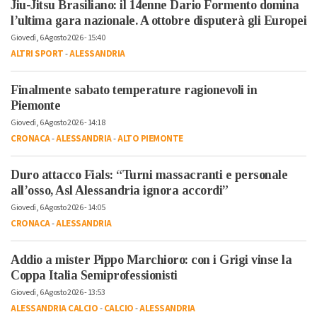
Jiu-Jitsu Brasiliano: il 14enne Dario Formento domina
l’ultima gara nazionale. A ottobre disputerà gli Europei
Giovedì, 6 Agosto 2026 - 15:40
ALTRI SPORT
-
ALESSANDRIA
Finalmente sabato temperature ragionevoli in
Piemonte
Giovedì, 6 Agosto 2026 - 14:18
CRONACA
-
ALESSANDRIA
-
ALTO PIEMONTE
Duro attacco Fials: “Turni massacranti e personale
all’osso, Asl Alessandria ignora accordi”
Giovedì, 6 Agosto 2026 - 14:05
CRONACA
-
ALESSANDRIA
Addio a mister Pippo Marchioro: con i Grigi vinse la
Coppa Italia Semiprofessionisti
Giovedì, 6 Agosto 2026 - 13:53
ALESSANDRIA CALCIO
-
CALCIO
-
ALESSANDRIA