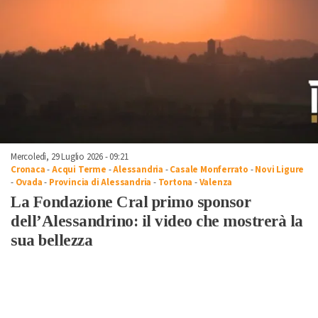
Mercoledì, 29 Luglio 2026 - 09:21
Cronaca
-
Acqui Terme
-
Alessandria
-
Casale Monferrato
-
Novi Ligure
-
Ovada
-
Provincia di Alessandria
-
Tortona
-
Valenza
La Fondazione Cral primo sponsor
dell’Alessandrino: il video che mostrerà la
sua bellezza