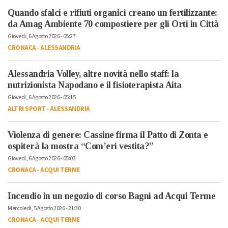
Quando sfalci e rifiuti organici creano un fertilizzante:
da Amag Ambiente 70 compostiere per gli Orti in Città
Giovedì, 6 Agosto 2026 - 05:27
CRONACA
-
ALESSANDRIA
Alessandria Volley, altre novità nello staff: la
nutrizionista Napodano e il fisioterapista Aita
Giovedì, 6 Agosto 2026 - 05:15
ALTRI SPORT
-
ALESSANDRIA
Violenza di genere: Cassine firma il Patto di Zonta e
ospiterà la mostra “Com’eri vestita?”
Giovedì, 6 Agosto 2026 - 05:03
CRONACA
-
ACQUI TERME
Incendio in un negozio di corso Bagni ad Acqui Terme
Mercoledì, 5 Agosto 2026 - 21:30
CRONACA
-
ACQUI TERME