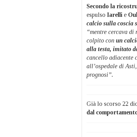
Secondo la ricostr
espulso
Iarelli
e
Ou
calcio sulla coscia
“mentre cercava di r
colpito con
un calci
alla testa, imitato d
cancello adiacente 
all’ospedale di Asti,
prognosi”.
Già lo scorso 22 d
dal comportamento 