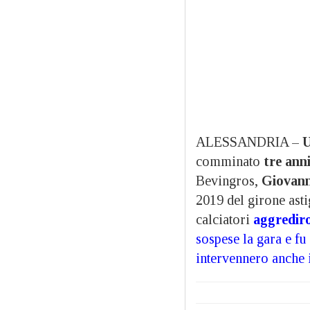
ALESSANDRIA –
U
comminato
tre anni
Bevingros,
Giovanni
2019 del girone ast
calciatori
aggrediro
sospese la gara e fu 
intervennero anche 