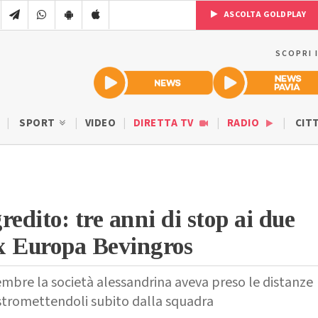
ASCOLTA GOLDPLAY
SCOPRI 
SPORT
VIDEO
DIRETTA TV
RADIO
CIT
redito: tre anni di stop ai due
ex Europa Bevingros
cembre la società alessandrina aveva preso le distanze
estromettendoli subito dalla squadra