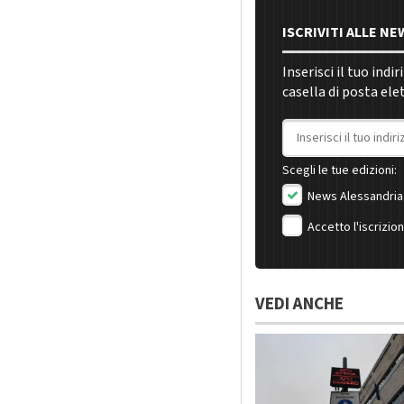
ISCRIVITI ALLE N
Inserisci il tuo indi
casella di posta ele
Indirizzo email
Scegli le tue edizioni:
News Alessandria
Accetto l'iscrizio
VEDI ANCHE