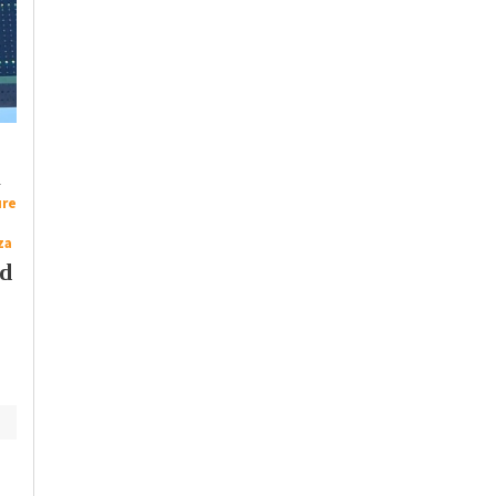
Martedì, 4 Agosto 2026 - 05:35
Cronaca
-
Alessandria
-
Alto
Piemonte
-
Provincia di Pavia
Lunedì, 3 Agosto 2026 - 13:46
Eclissi: il cielo che si
Cronaca
-
Alessandria
oscura e i rischi per la
Chiuso un
-
vista, ‘gli occhiali da
ure
parcheggio abusivo
sole non bastano’
per mezzi pesanti nel
za
sobborgo
ad
alessandrino di San
Michele