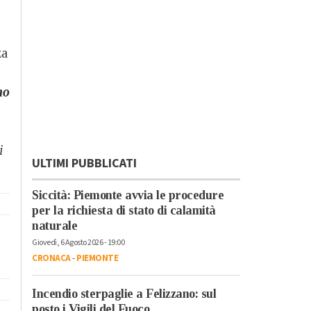
za
no
i
ULTIMI PUBBLICATI
Siccità: Piemonte avvia le procedure
per la richiesta di stato di calamità
naturale
Giovedì, 6 Agosto 2026 - 19:00
CRONACA
-
PIEMONTE
Incendio sterpaglie a Felizzano: sul
posto i Vigili del Fuoco