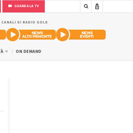
GUARDA LA TV
I CANALI DI RADIO GOLD
TÀ
ON DEMAND