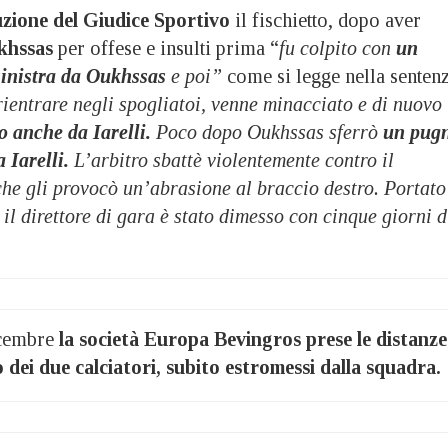
uzione del Giudice Sportivo
il fischietto, dopo aver
khssas
per offese e insulti prima “
fu colpito con
un
 sinistra da Oukhssas
e poi”
come si legge nella senten
ientrare negli spogliatoi, venne minacciato e di nuovo
o anche da Iarelli.
Poco dopo Oukhssas sferrò
un pug
a Iarelli.
L’arbitro sbattè violentemente contro il
che gli provocò un’abrasione al braccio destro. Portato
 il direttore di gara è stato dimesso con cinque giorni d
icembre
la società Europa Bevingros prese le distanze
dei due calciatori, subito estromessi dalla squadra.