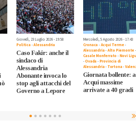
Giovedì, 23 Luglio 2026 - 19:58
Mercoledì, 5 Agosto 2026 - 17:43
Politica
-
Alessandria
Cronaca
-
Acqui Terme
-
Alessandria
-
Alto Piemonte
Caso Fakir: anche il
Casale Monferrato
-
Novi Lig
sindaco di
-
Ovada
-
Provincia di
Alessandria
-
Tortona
-
Valen
Alessandria
Giornata bollente: 
i
Abonante invoca lo
Acqui massime
uò
stop agli attacchi del
arrivate a 40 gradi
Governo a Lepore