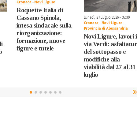
Cronaca
-
Novi Ligure
Roquette Italia di
Cassano Spinola,
Lunedì, 27 Luglio 2026 - 05:30
Cronaca
-
Novi Ligure
-
intesa sindacale sulla
Provincia di Alessandria
riorganizzazione:
Novi Ligure, lavori 
formazione, nuove
i
via Verdi: asfaltatu
figure e tutele
o
del sottopasso e
modifiche alla
viabilità dal 27 al 31
luglio