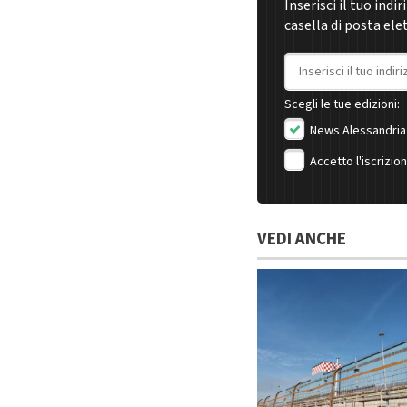
Inserisci il tuo indi
casella di posta ele
Indirizzo email
Scegli le tue edizioni:
News Alessandria
Accetto l'iscrizio
VEDI ANCHE