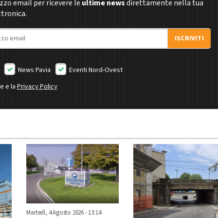
rizzo email per ricevere le
ultime news
direttamente nella tua
ttronica.
ISCRIVITI
News Pavia
Eventi Nord-Ovest
ne e la
Privacy Policy
Martedì, 4 Agosto 2026 - 13:14