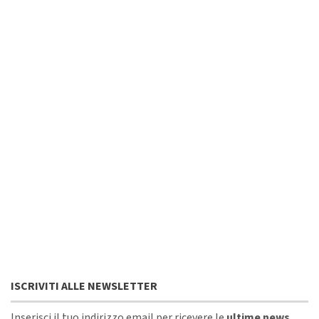
ISCRIVITI ALLE NEWSLETTER
Inserisci il tuo indirizzo email per ricevere le
ultime news