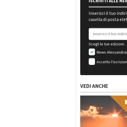
ISCRIVITI ALLE N
Inserisci il tuo indi
casella di posta ele
Indirizzo email
Scegli le tue edizioni:
News Alessandria
Accetto l'iscrizio
VEDI ANCHE