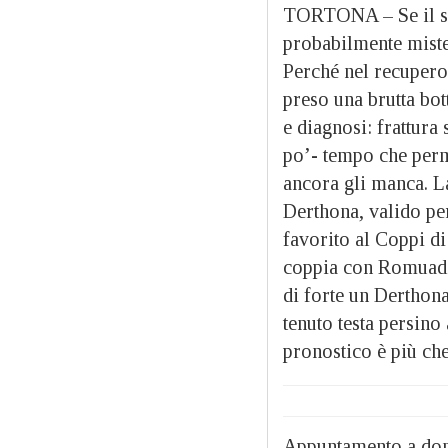
TORTONA – Se il se
probabilmente miste
Perché nel recuper
preso una brutta bot
e diagnosi: frattura
po’- tempo che perm
ancora gli manca. L
Derthona, valido per
favorito al Coppi di
coppia con Romuadi 
di forte un Derthona
tenuto testa persino 
pronostico è più ch
Appuntamento a dome