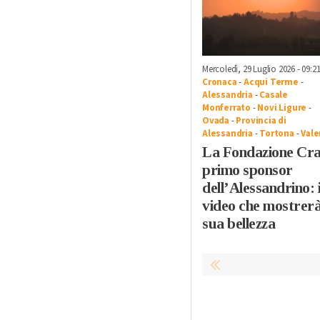
Mercoledì, 29 Luglio 2026 - 09:2
Cronaca
-
Acqui Terme
-
Alessandria
-
Casale
Monferrato
-
Novi Ligure
-
Ovada
-
Provincia di
Alessandria
-
Tortona
-
Vale
La Fondazione Cra
primo sponsor
dell’Alessandrino: i
video che mostrerà
sua bellezza