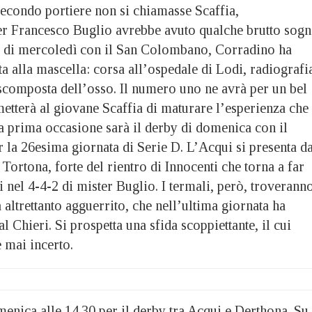
condo portiere non si chiamasse Scaffia,
r Francesco Buglio avrebbe avuto qualche brutto sogn
o di mercoledì con il San Colombano, Corradino ha
ta alla mascella: corsa all’ospedale di Lodi, radiografi
 scomposta dell’osso. Il numero uno ne avrà per un bel
etterà al giovane Scaffia di maturare l’esperienza che
a prima occasione sarà il derby di domenica con il
 la 26esima giornata di Serie D. L’Acqui si presenta d
 Tortona, forte del rientro di Innocenti che torna a far
nel 4-4-2 di mister Buglio. I termali, però, troverann
 altrettanto agguerrito, che nell’ultima giornata ha
al Chieri. Si prospetta una sfida scoppiettante, il cui
e mai incerto.
nica alle 14.30 per il derby tra Acqui e Derthona. Su