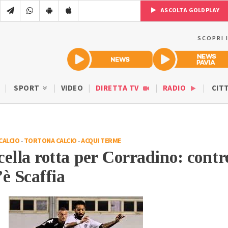
ASCOLTA GOLDPLAY
SCOPRI 
SPORT
VIDEO
DIRETTA TV
RADIO
CIT
CALCIO
-
TORTONA CALCIO
-
ACQUI TERME
ella rotta per Corradino: contr
è Scaffia