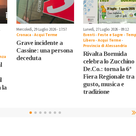
1
Mercoledì, 29 Luglio 2026 - 17:57
Lunedì, 27 Luglio 2026 - 09:12
Cronaca
-
Acqui Terme
Eventi
-
Feste e Sagre
-
Tem
Libero
-
Acqui Terme
-
Grave incidente a
Provincia di Alessandria
Cassine: una persona
Rivalta Bormida
nza
deceduta
celebra lo Zucchino
l
De.Co.: torna la 6ª
Fiera Regionale tra
l
gusto, musica e
 la
tradizione