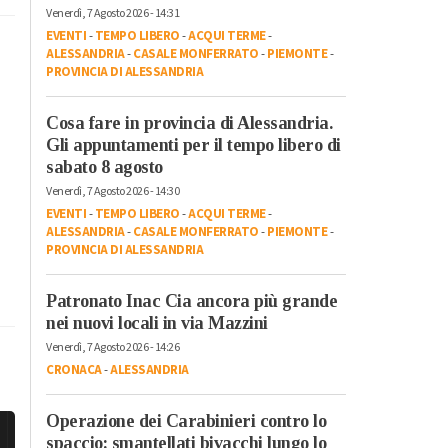
Venerdì, 7 Agosto 2026 - 14:31
EVENTI
-
TEMPO LIBERO
-
ACQUI TERME
-
ALESSANDRIA
-
CASALE MONFERRATO
-
PIEMONTE
-
PROVINCIA DI ALESSANDRIA
Cosa fare in provincia di Alessandria.
Gli appuntamenti per il tempo libero di
sabato 8 agosto
Venerdì, 7 Agosto 2026 - 14:30
EVENTI
-
TEMPO LIBERO
-
ACQUI TERME
-
ALESSANDRIA
-
CASALE MONFERRATO
-
PIEMONTE
-
PROVINCIA DI ALESSANDRIA
Patronato Inac Cia ancora più grande
nei nuovi locali in via Mazzini
Venerdì, 7 Agosto 2026 - 14:26
CRONACA
-
ALESSANDRIA
Operazione dei Carabinieri contro lo
spaccio: smantellati bivacchi lungo lo