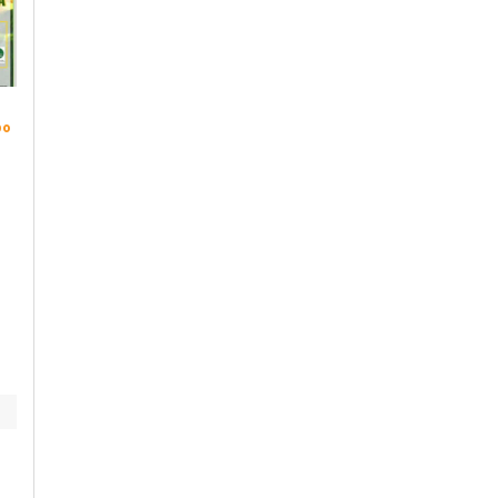
Lunedì, 3 Agosto 2026 - 05:43
Mercoledì, 29 Luglio 2026 - 18:18
po
Cronaca
-
Acqui Terme
Cronaca
-
Acqui Terme
Acqui perde il bar
Infortunio sul lavoro
“Le Bollentine”:
a Spigno: uomo
attività trasferita ad
ricoverato in codice
Alba
rosso