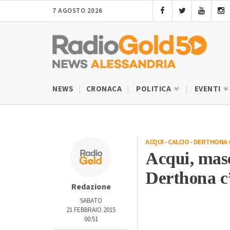
7 AGOSTO 2026
NEWS
CRONACA
POLITICA
EVENTI
ACQUI
-
CALCIO
-
DERTHONA 
Acqui, masc
Derthona c’
Redazione
SABATO
21 FEBBRAIO 2015
00:51