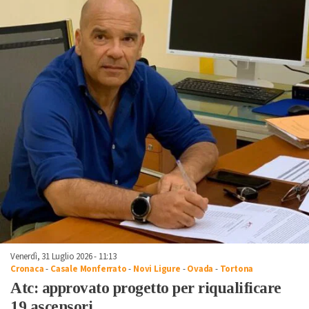
Venerdì, 31 Luglio 2026 - 11:13
Cronaca
-
Casale Monferrato
-
Novi Ligure
-
Ovada
-
Tortona
Atc: approvato progetto per riqualificare
19 ascensori