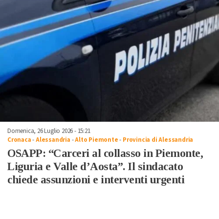
Domenica, 26 Luglio 2026 - 15:21
Cronaca
-
Alessandria
-
Alto Piemonte
-
Provincia di Alessandria
OSAPP: “Carceri al collasso in Piemonte,
Liguria e Valle d’Aosta”. Il sindacato
chiede assunzioni e interventi urgenti