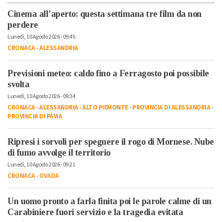
Cinema all’aperto: questa settimana tre film da non
perdere
Lunedì, 10 Agosto 2026 - 09:45
CRONACA
-
ALESSANDRIA
Previsioni meteo: caldo fino a Ferragosto poi possibile
svolta
Lunedì, 10 Agosto 2026 - 09:34
CRONACA
-
ALESSANDRIA
-
ALTO PIEMONTE
-
PROVINCIA DI ALESSANDRIA
-
PROVINCIA DI PAVIA
Ripresi i sorvoli per spegnere il rogo di Mornese. Nube
di fumo avvolge il territorio
Lunedì, 10 Agosto 2026 - 09:21
CRONACA
-
OVADA
Un uomo pronto a farla finita poi le parole calme di un
Carabiniere fuori servizio e la tragedia evitata