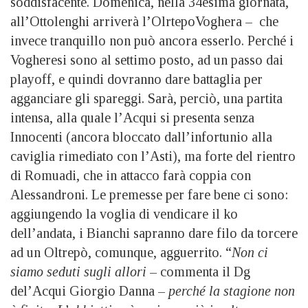
soddisfacente. Domenica, nella 34esima giornata,
all’Ottolenghi arriverà l’OlrtepoVoghera – che
invece tranquillo non può ancora esserlo. Perché i
Vogheresi sono al settimo posto, ad un passo dai
playoff, e quindi dovranno dare battaglia per
agganciare gli spareggi. Sarà, perciò, una partita
intensa, alla quale l’Acqui si presenta senza
Innocenti (ancora bloccato dall’infortunio alla
caviglia rimediato con l’Asti), ma forte del rientro
di Romuadi, che in attacco farà coppia con
Alessandroni. Le premesse per fare bene ci sono:
aggiungendo la voglia di vendicare il ko
dell’andata, i Bianchi sapranno dare filo da torcere
ad un Oltrepò, comunque, agguerrito. “
Non ci
siamo seduti sugli allori
– commenta il Dg
del’Acqui Giorgio Danna –
perché la stagione non