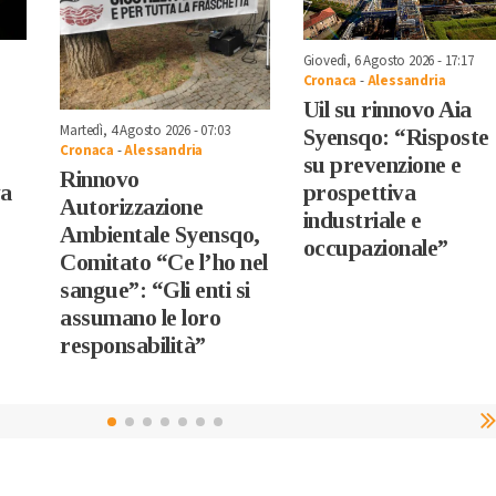
Giovedì, 6 Agosto 2026 - 17:17
Cronaca
-
Alessandria
Uil su rinnovo Aia
Martedì, 4 Agosto 2026 - 07:03
Syensqo: “Risposte
Cronaca
-
Alessandria
su prevenzione e
Rinnovo
va
prospettiva
Autorizzazione
industriale e
Ambientale Syensqo,
occupazionale”
Comitato “Ce l’ho nel
sangue”: “Gli enti si
assumano le loro
responsabilità”