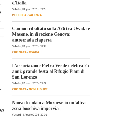
d’Italia
a
Sabato, 8 Agosto 2026 - 09:29
e
POLITICA
-
VALENZA
.
Camion ribaltato sulla A26 tra Ovada e
Masone, in direzione Genova:
autostrada riaperta
Sabato, 8 Agosto 2026 - 08:33
CRONACA
-
OVADA
L’associazione Pietra Verde celebra 25
anni: grande festa al Rifugio Piani di
San Lorenzo
Sabato, 8 Agosto 2026 - 05:09
.
CRONACA
-
NOVI LIGURE
Nuovo focolaio a Mornese in un’altra
zona boschiva impervia
ea
Venerdì, 7 Agosto 2026 - 20:01