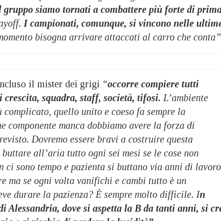
 gruppo siamo tornati a combattere più forte di prim
ayoff.
I campionati, comunque, si vincono nelle ultim
momento bisogna arrivare attaccati al carro che conta”
cluso il mister dei grigi
“
occorre compiere tutti
 crescita, squadra, staff, società, tifosi.
L’ambiente
iù complicato, quello unito e coeso fa sempre la
che componente manca dobbiamo avere la forza di
revisto. Dovremo essere bravi a costruire questa
 buttare all’aria tutto ogni sei mesi se le cose non
 ci sono tempo e pazienta si buttano via anni di lavoro
re ma se ogni volta vanifichi e cambi tutto è un
ve durare la pazienza? È sempre molto difficile. I
n
i Alessandria, dove si aspetta la B da tanti anni, si cr