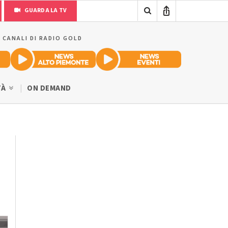
GUARDA LA TV
I CANALI DI RADIO GOLD
TÀ
ON DEMAND