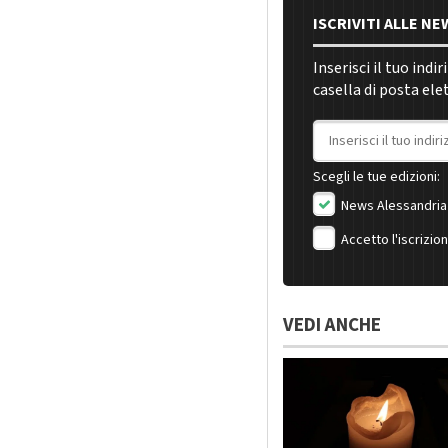
ISCRIVITI ALLE N
Inserisci il tuo indi
casella di posta ele
Indirizzo email
Scegli le tue edizioni:
News Alessandria
Accetto l'iscrizio
VEDI ANCHE