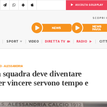
ASCOLTA GOLDPLAY
SCOPRI 
SPORT
VIDEO
DIRETTA TV
RADIO
CIT
IO
-
ALESSANDRIA
 squadra deve diventare
er vincere servono tempo e