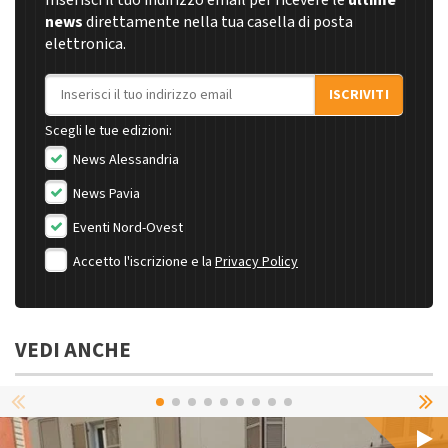
Inserisci il tuo indirizzo email per ricevere le
ultime
news
direttamente nella tua casella di posta
elettronica.
Indirizzo email
ISCRIVITI
Scegli le tue edizioni:
News Alessandria
News Pavia
Eventi Nord-Ovest
Accetto l'iscrizione e la
Privacy Policy
VEDI ANCHE