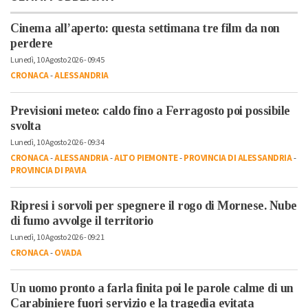
Cinema all’aperto: questa settimana tre film da non
perdere
Lunedì, 10 Agosto 2026 - 09:45
CRONACA
-
ALESSANDRIA
Previsioni meteo: caldo fino a Ferragosto poi possibile
svolta
Lunedì, 10 Agosto 2026 - 09:34
CRONACA
-
ALESSANDRIA
-
ALTO PIEMONTE
-
PROVINCIA DI ALESSANDRIA
-
PROVINCIA DI PAVIA
Ripresi i sorvoli per spegnere il rogo di Mornese. Nube
di fumo avvolge il territorio
Lunedì, 10 Agosto 2026 - 09:21
CRONACA
-
OVADA
Un uomo pronto a farla finita poi le parole calme di un
Carabiniere fuori servizio e la tragedia evitata