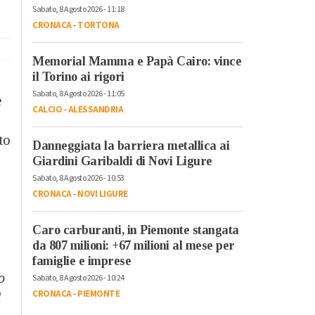
Sabato, 8 Agosto 2026 - 11:18
CRONACA
-
TORTONA
Memorial Mamma e Papà Cairo: vince
il Torino ai rigori
Sabato, 8 Agosto 2026 - 11:05
e
CALCIO
-
ALESSANDRIA
tto
Danneggiata la barriera metallica ai
Giardini Garibaldi di Novi Ligure
Sabato, 8 Agosto 2026 - 10:53
CRONACA
-
NOVI LIGURE
Caro carburanti, in Piemonte stangata
da 807 milioni: +67 milioni al mese per
famiglie e imprese
o
Sabato, 8 Agosto 2026 - 10:24
CRONACA
-
PIEMONTE
l