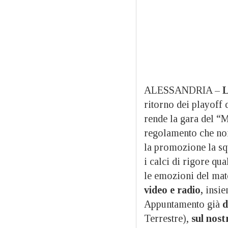
ALESSANDRIA –
L
ritorno dei playoff 
rende la gara del “
regolamento che non
la promozione la sq
i calci di rigore qu
le emozioni del mat
video e radio,
insiem
Appuntamento già
d
Terrestre),
s
ul nost