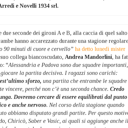
redi e Novelli 1934 srl.
e due seconde dei gironi A e B, alla caccia di quel salto
trambe hanno accarezzato durante una stagione regolar
 90 minuti di cuore e cervello”
ha detto lunedì mister
il suo collega biancoscudato,
Andrea Mandorlini
, ha fa
o: “
Alessandria e Padova sono due squadre importanti,
 giocare la partita decisiva. I ragazzi sono carichi:
est’ultimo sforzo,
una partita che entrambe le squadre
e vincere, perché non c’è una seconda chance.
Credo
lunga
.
Dovremo cercare di essere equilibrati dal punto
cnico e anche nervoso
. Nel corso della stagione quando
nuto abbiamo disputato grandi partite. Per questo motiv
do, Chiricò, Saber e Vasic, ai quali si aggiunge anche i