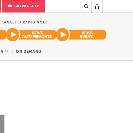
GUARDA LA TV
I CANALI DI RADIO GOLD
TÀ
ON DEMAND