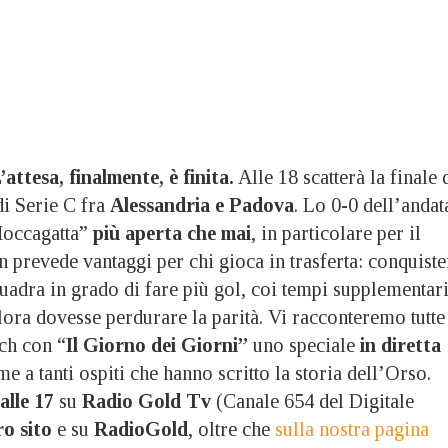
’attesa, finalmente, è finita.
Alle 18 scatterà la finale 
di Serie C fra
Alessandria e Padova
. Lo 0-0 dell’andat
Moccagatta”
più aperta che mai
, in particolare per il
 prevede vantaggi per chi gioca in trasferta: conquiste
uadra in grado di fare più gol, coi tempi supplementari
alora dovesse perdurare la parità. Vi racconteremo tutte
ch con “
Il Giorno dei Giorni”
uno speciale
in diretta
e a tanti ospiti che hanno scritto la storia dell’Orso.
alle 17
su
Radio Gold Tv
(Canale 654 del Digitale
ro sito
e su
RadioGold
, oltre che
sulla nostra pagina