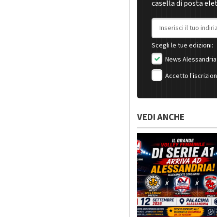
casella di posta ele
Indirizzo email
Scegli le tue edizioni:
News Alessandria
Accetto l'iscrizio
VEDI ANCHE