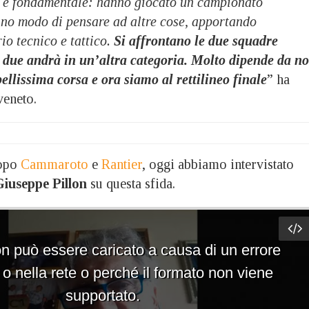
, è fondamentale: hanno giocato un campionato
anno modo di pensare ad altre cose, apportando
io tecnico e tattico.
Si affrontano le due squadre
e due andrà in un’altra categoria. Molto dipende da no
llissima corsa e ora siamo al rettilineo finale
” ha
veneto.
dopo
Cammaroto
e
Rantier
, oggi abbiamo intervistato
iuseppe Pillon
su questa sfida.