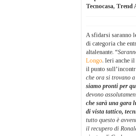
Tecnocasa, Trend Ar
A sfidarsi saranno l
di categoria che en
altalenante. “
Saranno
Longo
. Ieri anche 
il punto sull’incontr
che ora si trovano a
s
iamo pronti per qu
devono assolutament
che sarà una gara 
di vista tattico, te
tutto questo è avve
il recupero di Ronal