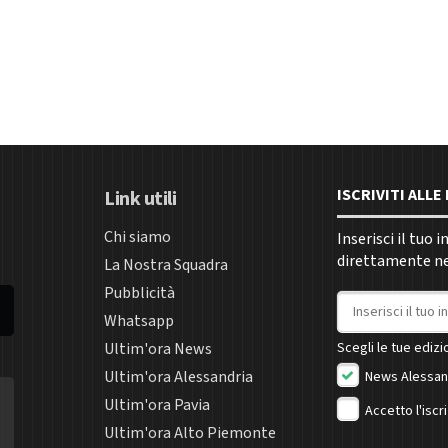
ISCRIVITI ALL
Link utili
Chi siamo
Inserisci il tuo 
direttamente nel
La Nostra Squadra
Pubblicità
Indirizzo email
Whatsapp
Ultim'ora News
Scegli le tue edizio
Ultim'ora Alessandria
News Alessan
Ultim'ora Pavia
Accetto l'iscr
Ultim'ora Alto Piemonte