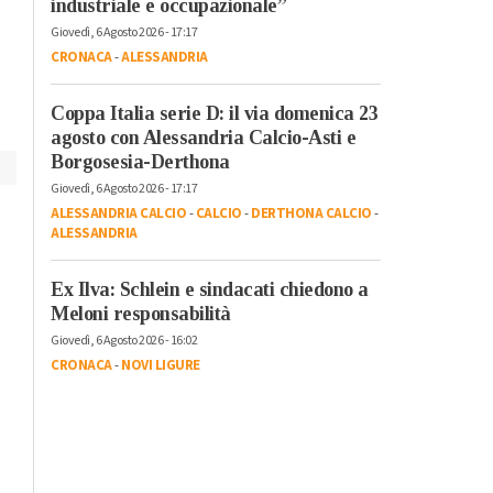
industriale e occupazionale”
davanti alla scuola De
dei Comitati e di
Giovedì, 6 Agosto 2026 - 17:17
Amicis
Sinistra Italiana
CRONACA
-
ALESSANDRIA
Coppa Italia serie D: il via domenica 23
agosto con Alessandria Calcio-Asti e
Borgosesia-Derthona
Giovedì, 6 Agosto 2026 - 17:17
ALESSANDRIA CALCIO
-
CALCIO
-
DERTHONA CALCIO
-
ALESSANDRIA
Ex Ilva: Schlein e sindacati chiedono a
Meloni responsabilità
Giovedì, 6 Agosto 2026 - 16:02
CRONACA
-
NOVI LIGURE