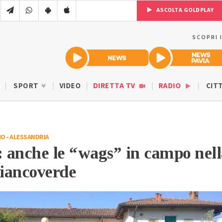
ASCOLTA GOLDPLAY
SCOPRI 
SPORT
VIDEO
DIRETTA TV
RADIO
CIT
IO
-
ALESSANDRIA
: anche le “wags” in campo nell
iancoverde