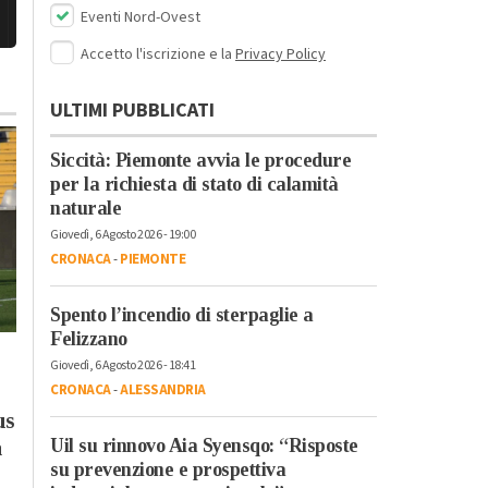
Eventi Nord-Ovest
Accetto l'iscrizione e la
Privacy Policy
ULTIMI PUBBLICATI
Siccità: Piemonte avvia le procedure
per la richiesta di stato di calamità
naturale
Giovedì, 6 Agosto 2026 - 19:00
CRONACA
-
PIEMONTE
Spento l’incendio di sterpaglie a
Felizzano
Giovedì, 6 Agosto 2026 - 10:15
Mercoledì, 5 Agosto 2026 - 18:59
Giovedì, 6 Agosto 2026 - 18:41
Cronaca
-
Alessandria
Cronaca
-
Alessandria
CRONACA
-
ALESSANDRIA
Rimossa la fioriera a
Rinnovo
us
barriere mobili in
autorizzazione
Uil su rinnovo Aia Syensqo: “Risposte
à
piazza Libertà:
ambientale a
su prevenzione e prospettiva
regolerà il traffico
Syensqo: la reazione