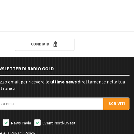
CONDIVIDI
EWSLETTER DI RADIO GOLD
rizzo email per ricevere le
ultime news
direttamente nella tua
ttronica.
ISCRIVITI
News Pavia
Eventi Nord-Ovest
ne e la
Privacy Policy