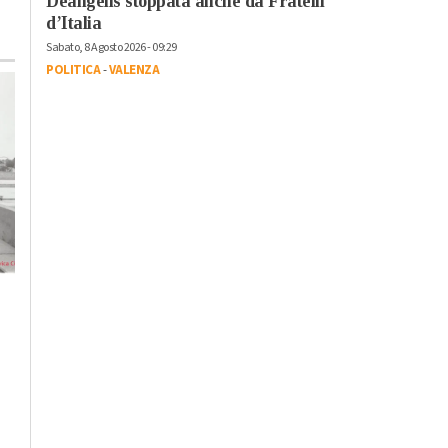
Deangelis stoppata anche da Fratelli
d’Italia
Sabato, 8 Agosto 2026 - 09:29
POLITICA
-
VALENZA
Lunedì, 3 Agosto 2026 - 15:53
Mercoledì, 5 Agosto 2026 - 14:30
Cronaca
-
Alessandria
Cronaca
-
Alessandria
Rabbia per il
Ad Alessandria il
teleriscaldamento in
giuramento di 367
via Marengo:
nuovi poliziotti:
cassonetti “sotto le
“Sappiate coniugar
finestre” e attività
autorevolezza e