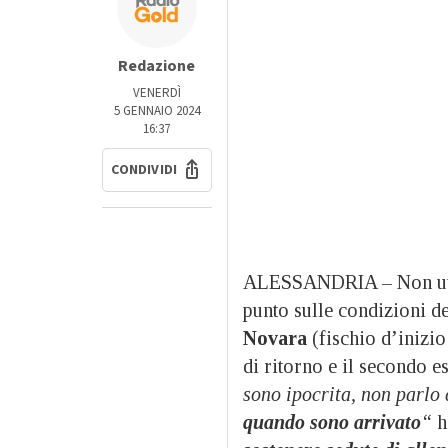
Redazione
VENERDÌ
5 GENNAIO 2024
16:37
CONDIVIDI
ALESSANDRIA – Non util
punto sulle condizioni d
Novara
(fischio d’inizio
di ritorno e il secondo e
sono ipocrita, non parlo 
quando sono arrivato
“
ha