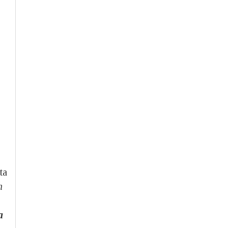
ta
n
a