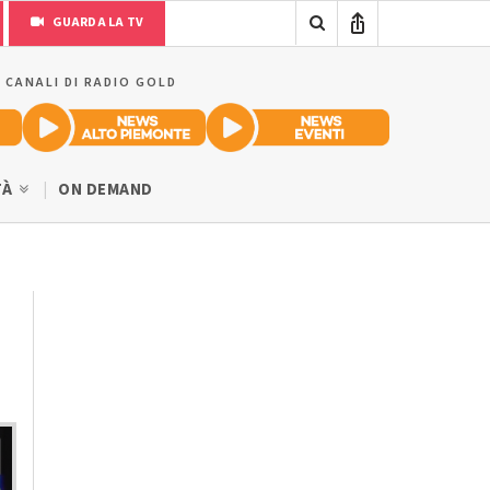
GUARDA LA TV
I CANALI DI RADIO GOLD
TÀ
ON DEMAND