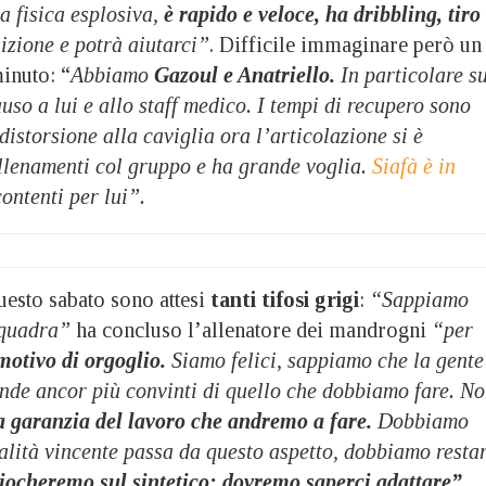
ra fisica esplosiva,
è rapido e veloce, ha dribbling, tiro
izione e potrà aiutarci”
. Difficile immaginare però un
inuto: “
Abbiamo
Gazoul e Anatriello.
In particolare s
uso a lui e allo staff medico. I tempi di recupero sono
distorsione alla caviglia ora l’articolazione si è
allenamenti col gruppo e ha grande voglia.
Siafà è in
ontenti per lui”.
uesto sabato sono attesi
tanti tifosi grigi
:
“Sappiamo
 squadra”
ha concluso l’allenatore dei mandrogni
“per
motivo di orgoglio.
Siamo felici, sappiamo che la gente
ende ancor più convinti di quello che dobbiamo fare. N
a garanzia del lavoro che andremo a fare.
Dobbiamo
alità vincente passa da questo aspetto, dobbiamo resta
iocheremo sul sintetico: dovremo saperci adattare”.