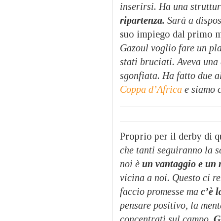
inserirsi. Ha una struttu
ripartenza.
Sarà a dispos
suo impiego dal primo m
Gazoul voglio fare un pla
stati bruciati. Aveva una 
sgonfiata. Ha fatto due 
Coppa d’Africa
e siamo c
Proprio per il derby di q
che tanti seguiranno la
noi è
un vantaggio e un 
vicina a noi. Questo ci r
faccio promesse ma
c’è l
pensare positivo, la ment
concentrati sul campo.
G