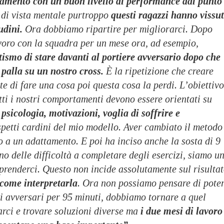
namento con un buon livello di performance dal punto
di vista mentale purtroppo
questi ragazzi hanno vissu
udini.
Ora dobbiamo ripartire per migliorarci. Dopo
avoro con la squadra per un mese ora, ad esempio,
smo di stare davanti al portiere avversario dopo che
 palla su un nostro cross.
È la ripetizione che creare
te di fare una cosa poi questa cosa la perdi. L’obiettivo
tti i nostri comportamenti devono essere orientati su
è
psicologia, motivazioni, voglia di soffrire e
aspetti cardini del mio modello. Aver cambiato il metodo
 a un adattamento. E poi ha inciso anche la sosta di 9
no delle difficoltà a completare degli esercizi, siamo u
prenderci. Questo non incide assolutamente sul risulta
 come interpretarla
. Ora non possiamo pensare di pote
li avversari per 95 minuti, dobbiamo tornare a quel
rci e trovare soluzioni diverse ma
i due mesi di lavoro