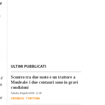
 e
u
ULTIMI PUBBLICATI
Scontro tra due moto e un trattore a
 è
Monleale: i due centauri sono in gravi
on
condizioni
Sabato, 8 Agosto 2026 - 11:18
re
CRONACA
-
TORTONA