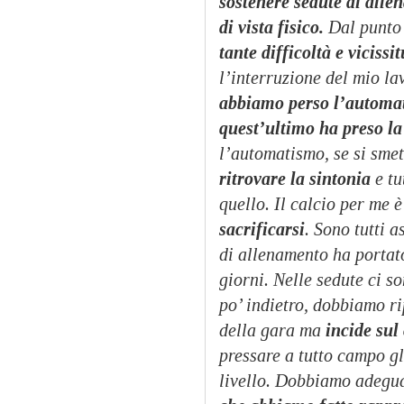
sostenere sedute di alle
di vista fisico.
Dal punto 
tante difficoltà e vicissit
l’interruzione del mio l
abbiamo perso l’automati
quest’ultimo ha preso la
l’automatismo, se si smet
ritrovare la sintonia
e tu
quello. Il calcio per me 
sacrificarsi
. Sono tutti 
di allenamento ha portato
giorni. Nelle sedute ci so
po’ indietro, dobbiamo ri
della gara ma
incide sul
pressare a tutto campo g
livello. Dobbiamo adegua