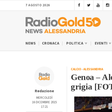
7 AGOSTO 2026
NEWS
CRONACA
POLITICA
EVENTI
CALCIO
-
ALESSANDRIA
Genoa – Ale
grigia [FO
Redazione
MERCOLEDÌ
16 DICEMBRE 2015
17:21