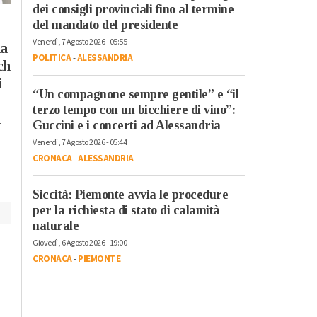
dei consigli provinciali fino al termine
Martedì, 4 Agosto 2026 - 05:55
del mandato del presidente
Cronaca
-
Alessandria
-
Alto
Venerdì, 7 Agosto 2026 - 05:55
Piemonte
-
Pavia
-
Provincia di
la
Alessandria
-
Provincia di Pavi
Giovedì, 6 Agosto 2026 - 13:53
POLITICA
-
ALESSANDRIA
ch
Alessandria Calcio
-
Calcio
-
Padroncini e taxisti
i
Alessandria
sempre più in
“Un compagnone sempre gentile” e “il
Addio a mister Pippo
ginocchio per costi e
terzo tempo con un bicchiere di vino”:
Marchioro: con i
l
Guccini e i concerti ad Alessandria
carburanti: anche ad
Grigi vinse la Coppa
Alessandria e Pavia
Venerdì, 7 Agosto 2026 - 05:44
Italia
CRONACA
-
ALESSANDRIA
Semiprofessionisti
Siccità: Piemonte avvia le procedure
per la richiesta di stato di calamità
naturale
Giovedì, 6 Agosto 2026 - 19:00
CRONACA
-
PIEMONTE