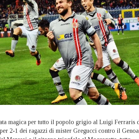
 magica per tutto il popolo grigio al Luigi Ferraris 
per 2-1 dei ragazzi di mister Gregucci contro il Genoa