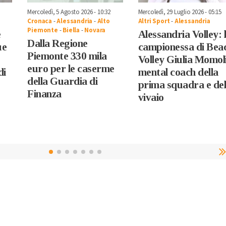
Mercoledì, 5 Agosto 2026 - 10:32
Mercoledì, 29 Luglio 2026 - 05:15
Cronaca
-
Alessandria
-
Alto
Altri Sport
-
Alessandria
Piemonte
-
Biella
-
Novara
e
Alessandria Volley: 
Dalla Regione
ue
campionessa di Bea
Piemonte 330 mila
Volley Giulia Momol
euro per le caserme
di
mental coach della
della Guardia di
prima squadra e de
Finanza
vivaio