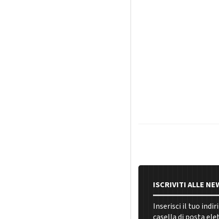
ISCRIVITI ALLE N
Inserisci il tuo indi
casella di posta ele