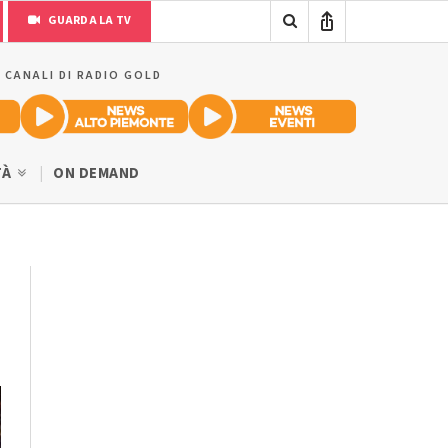
GUARDA LA TV
I CANALI DI RADIO GOLD
TÀ
ON DEMAND