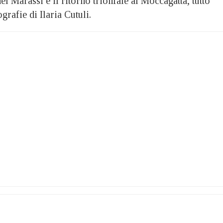
 del Marassi e il ritorno trionfale al Moccagatta, tutto
grafie di Ilaria Cutuli.