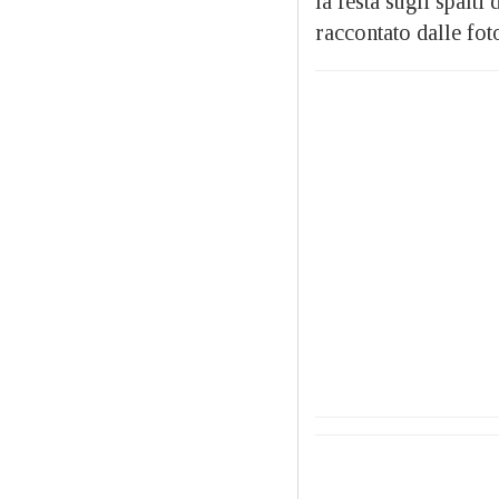
la festa sugli spalti
raccontato dalle foto