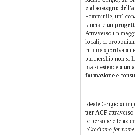
e al sostegno dell’a
Femminile, un’icona
lanciare
un progetto
Attraverso un maggi
locali, ci proponia
cultura sportiva aute
partnership non si l
ma si estende a
un s
formazione e consu
Ideale Grigio si im
per ACF
attraverso 
le persone e le azie
“
Crediamo fermament