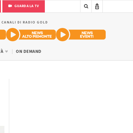
GUARDA LA TV
I CANALI DI RADIO GOLD
TÀ
ON DEMAND