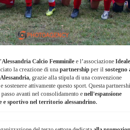
’
Alessandria Calcio Femminile
e l’associazione
Ideal
iato la creazione di una
partnership
per il
sostegno 
 Alessandria,
grazie alla stipula di una convenzione
e sostenere attivamente questo sport. Questa partnersh
 passo avanti nel consolidamento e
nell’espansione
e e sportivo nel territorio alessandrino.
rganizzazione del terzo settore dedicata
alla promozio