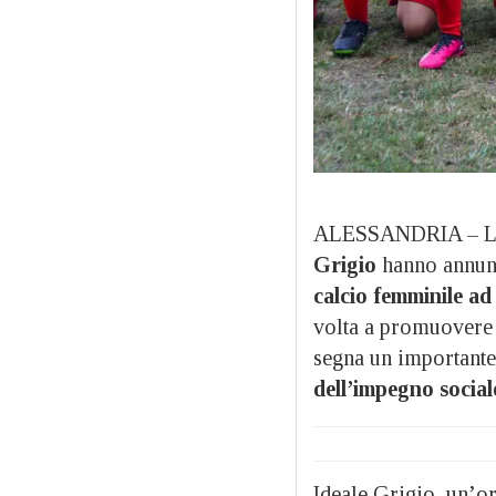
ALESSANDRIA – L
Grigio
hanno annunc
calcio femminile ad
volta a promuovere 
segna un importante
dell’impegno social
Ideale Grigio, un’o