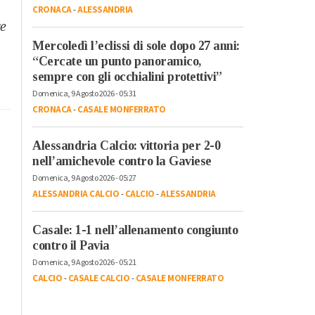
CRONACA
-
ALESSANDRIA
re
Mercoledì l’eclissi di sole dopo 27 anni:
“Cercate un punto panoramico,
sempre con gli occhialini protettivi”
Domenica, 9 Agosto 2026 - 05:31
CRONACA
-
CASALE MONFERRATO
Alessandria Calcio: vittoria per 2-0
nell’amichevole contro la Gaviese
Domenica, 9 Agosto 2026 - 05:27
ALESSANDRIA CALCIO
-
CALCIO
-
ALESSANDRIA
Casale: 1-1 nell’allenamento congiunto
contro il Pavia
Domenica, 9 Agosto 2026 - 05:21
CALCIO
-
CASALE CALCIO
-
CASALE MONFERRATO