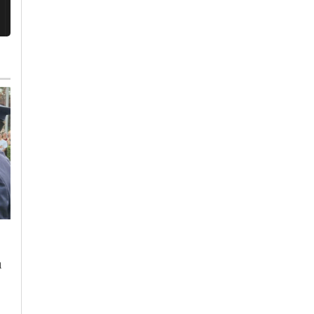
Venerdì, 7 Agosto 2026 - 05:44
Martedì, 4 Agosto 2026 - 09:49
Cronaca
-
Alessandria
Cronaca
-
Alessandria
a
“Un compagnone
Giuramento Allievi
sempre gentile” e “il
Polizia di Stato: da
terzo tempo con un
Campobasso