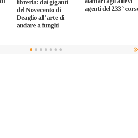
di
alamari agli allievi
libreria: dai giganti
agenti del 233° cors
del Novecento di
Deaglio all’arte di
andare a funghi