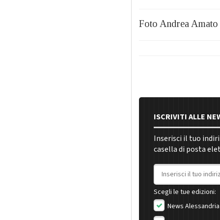
Foto Andrea Amato
ISCRIVITI ALLE N
Inserisci il tuo indi
casella di posta ele
Indirizzo email
Scegli le tue edizioni:
News Alessandria