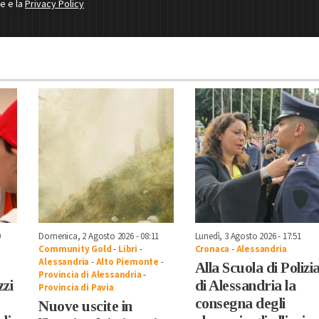
ne e la
Privacy Policy
0
Domenica, 2 Agosto 2026 - 08:11
Lunedì, 3 Agosto 2026 - 17:51
Community Gold
-
Libri
-
Cronaca
-
Alessandria
Alessandria
-
Alto Piemonte
-
Alla Scuola di Polizi
Provincia di Alessandria
-
zzi
di Alessandria la
Provincia di Pavia
consegna degli
Nuove uscite in