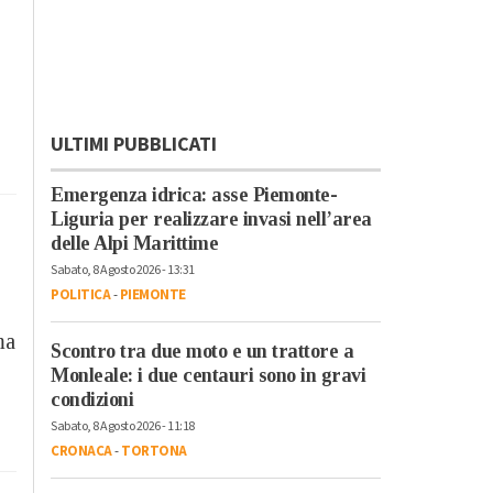
ULTIMI PUBBLICATI
Emergenza idrica: asse Piemonte-
Liguria per realizzare invasi nell’area
delle Alpi Marittime
Sabato, 8 Agosto 2026 - 13:31
POLITICA
-
PIEMONTE
ma
Scontro tra due moto e un trattore a
Monleale: i due centauri sono in gravi
condizioni
Sabato, 8 Agosto 2026 - 11:18
CRONACA
-
TORTONA