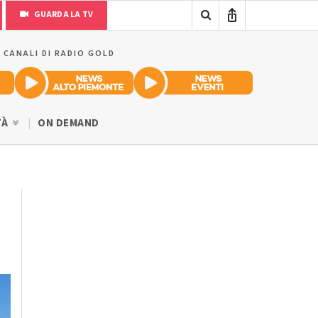
GUARDA LA TV
I CANALI DI RADIO GOLD
TÀ
ON DEMAND