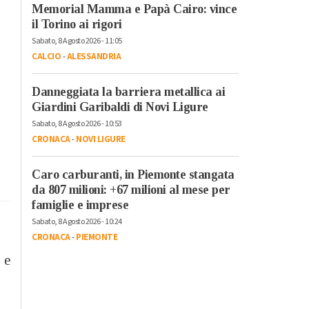
Memorial Mamma e Papà Cairo: vince
il Torino ai rigori
Sabato, 8 Agosto 2026 - 11:05
CALCIO
-
ALESSANDRIA
Danneggiata la barriera metallica ai
Giardini Garibaldi di Novi Ligure
Sabato, 8 Agosto 2026 - 10:53
CRONACA
-
NOVI LIGURE
Caro carburanti, in Piemonte stangata
da 807 milioni: +67 milioni al mese per
famiglie e imprese
Sabato, 8 Agosto 2026 - 10:24
CRONACA
-
PIEMONTE
 e