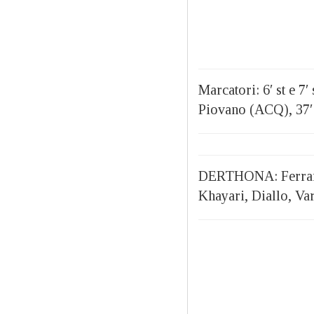
Marcatori: 6′ st e 7′
Piovano (ACQ), 37′
DERTHONA: Ferraron
Khayari, Diallo, Var