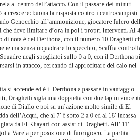
la al centro dell’attacco. Con il passare dei minuti
ò a crescere: buona la risposta contro i centrocampisti
endo Genocchio all’ammonizione, giocatore fulcro del
 che deve limitare d’ora in poi i propri interventi. Al 4
o di nota è del Derthona, con il numero 10 Draghetti c
 bene ma senza inquadrare lo specchio, Scaffia controll
. Squadre negli spogliatoi sullo 0 a 0, con il Derthona p
rsarsi in attacco, cercando di approfittare del calo nel
tita si accende ed è il Derthona a passare in vantaggio.
ti, Draghetti sigla una doppietta con due tap in vincenti
one di Diallo e poi su un’azione molto simile di El
da dell’Acqui, che al 7′ è sotto 2 a 0 ed al 18′ incassa
iglata da El Khayari con assist di Draghetti. All’ 11′
ol a Varela per posizione di fuorigioco. La partita