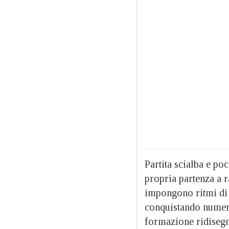
Partita scialba e p
propria partenza a r
impongono ritmi di 
conquistando numero
formazione ridisegna