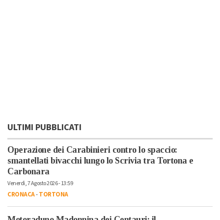
ULTIMI PUBBLICATI
Operazione dei Carabinieri contro lo spaccio:
smantellati bivacchi lungo lo Scrivia tra Tortona e
Carbonara
Venerdì, 7 Agosto 2026 - 13:59
CRONACA
-
TORTONA
Motoraduno Madonnina dei Centauri: il